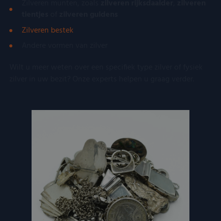
Zilveren munten, zoals
zilveren rijksdaalder
,
zilveren
tientjes
of
zilveren guldens
Zilveren bestek
Andere vormen van zilver
Wilt u meer weten over een specifiek type zilver of fysiek
zilver in uw bezit? Onze experts helpen u graag verder.