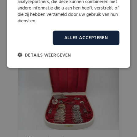
analysepartners, die deze kunnen combineren met
andere informatie die u aan hen heeft verstrekt of
die zij hebben verzameld door uw gebruik van hun
diensten.
MEER WETEN OVER
Zilver per categorie
ALLES ACCEPTEREN
DETAILS WEERGEVEN
Strikt
Prestatie
Targeting
noodzakelijk
Functioneel
Niet-geclassificeerd