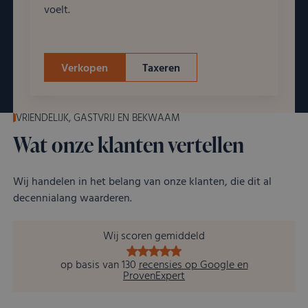
voelt.
gebruikersv
bij te houde
YouTube-vide
in sites zijn
ingesloten; 
ook bepalen
Verkopen
Taxeren
websitebezo
nieuwe of ou
van de YouT
interface geb
VRIENDELIJK, GASTVRIJ EN BEKWAAM
Wat onze klanten vertellen
Wij handelen in het belang van onze klanten, die dit al
decennialang waarderen.
Wij scoren gemiddeld
op basis van 130
recensies op Google en
ProvenExpert