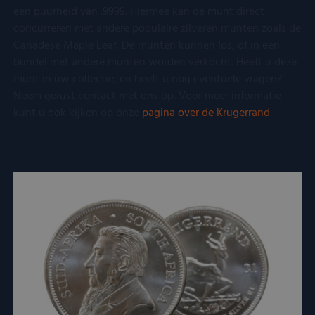
een puurheid van .9999. Hiermee kan de munt direct
concurreren met andere populaire zilveren munten zoals de
Canadese Maple Leaf. De munten kunnen los, of in een
bundel met andere munten worden verkocht. Heeft u deze
munt in uw collectie, en heeft u nog eventuele vragen?
Neem gerust contact met ons op. Voor meer informatie
kunt u ook kijken op onze
pagina over de Krugerrand
.