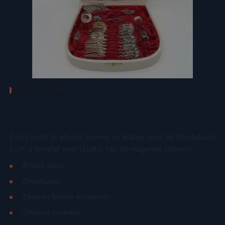
ZILVER VERKOPEN
Welk zilver kan ik laten taxeren?
Zilver komt in allerlei vormen en maten voor. Bij Kostbaar.nl
kunt u terecht voor taxatie van de volgende soorten:
Antiek zilver
Zilverbaren
Zilveren bekers en servies
Zilveren sieraden