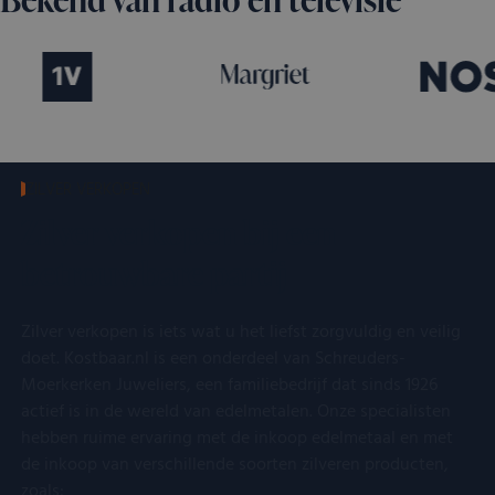
ZILVER VERKOPEN
Zilver verkopen bij een
betrouwbare partij
Zilver verkopen is iets wat u het liefst zorgvuldig en veilig
doet. Kostbaar.nl is een onderdeel van Schreuders-
Moerkerken Juweliers, een familiebedrijf dat sinds 1926
actief is in de wereld van edelmetalen. Onze specialisten
hebben ruime ervaring met de inkoop edelmetaal en met
de inkoop van verschillende soorten zilveren producten,
zoals: