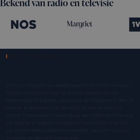
Bekend van radio en televisie
BLOEDKORAAL VERKOPEN
Bloedkoraal verkopen
Bent u in het bezit van bloedkoraal en wilt u dit verkopen?
Of bent u benieuwd naar de actuele waarde van uw
bloedkoraal? Breng dan een bezoek aan Kostbaar.nl. Met 30
locaties in Nederland zijn we altijd bij u in de buurt te
vinden. Onze experts voeren graag een vrijblijvende taxatie
uit, waarbij u nergens toe verplicht bent. Indien u besluit
uw bloedkoralen sieraden te verkopen, dan bent u bij ons
eveneens op een vertrouwde plek.