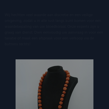
Wij hechten veel waarde aan discretie en een veilige
omgeving, zodat u in alle rust langs kunt komen voor een
waardebepaling van uw bloedkoraal. Onze experts zijn u
graag van dienst. Dien eenvoudig uw aanvraag in voor een
taxatie of maak een afspraak voor een verkoop via de
buttons rechts!