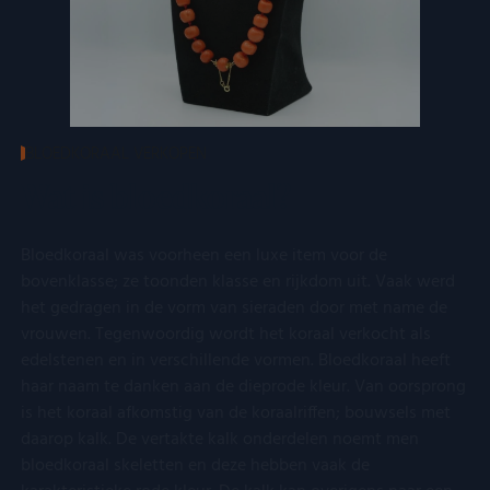
BLOEDKORAAL VERKOPEN
Wat is bloedkoraal?
Bloedkoraal was voorheen een luxe item voor de
bovenklasse; ze toonden klasse en rijkdom uit. Vaak werd
het gedragen in de vorm van sieraden door met name de
vrouwen. Tegenwoordig wordt het koraal verkocht als
edelstenen en in verschillende vormen. Bloedkoraal heeft
haar naam te danken aan de dieprode kleur. Van oorsprong
is het koraal afkomstig van de koraalriffen; bouwsels met
daarop kalk. De vertakte kalk onderdelen noemt men
bloedkoraal skeletten en deze hebben vaak de