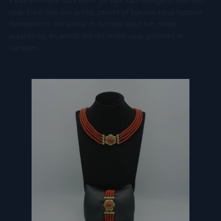
karakteristieke rode kleur. De kalk kan overigens naar een
rode kleur óók een witte, zwarte of blauwe kleur hebben.
Niettemin is het koraal in de rode kleur het meest
waardevol, en wordt om die reden vaak gebruikt in
sieraden.