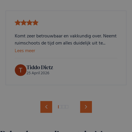
websitebezo
nieuwe of ou
van de YouT
interface geb
Komt zeer betrouwbaar en vakkundig over. Neemt
ruimschoots de tijd om alles duidelijk uit te...
Lees meer
Tiddo Dietz
25 April 2026