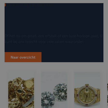
BEKIJK ALLE CATEGORIEËN VAN
Kostbaarheden die wij
aankopen
Of het nu om goud, een erfstuk of een luxe horloge gaat, U
kunt bij ons terecht voor vele zaken waaronder:
Naar overzicht