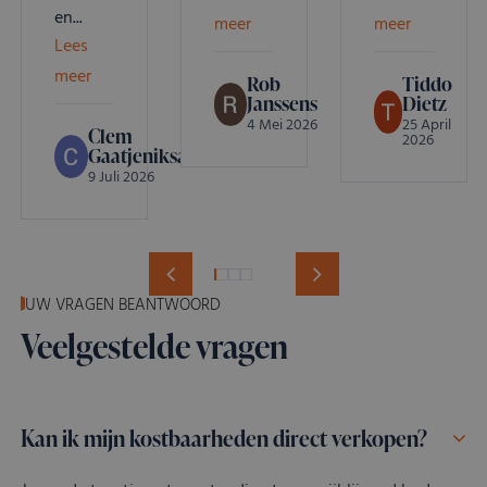
en...
meer
meer
Lees
meer
Rob
Tiddo
Janssens
Dietz
4 Mei 2026
25 April
Clem
2026
Gaatjeniksaan
9 Juli 2026
UW VRAGEN BEANTWOORD
Veelgestelde vragen
Kan ik mijn kostbaarheden direct verkopen?