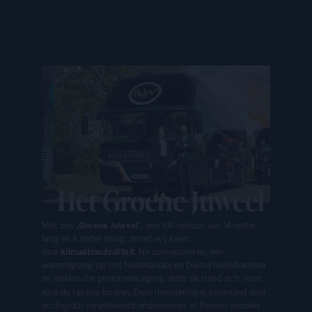
de website mogelijk, zoals gebruikersaanmelding en
accountbeheer. De website kan niet goed worden gebruikt
zonder de strikt noodzakelijke cookies.
Aanbieder
/
Naam
Vervaldatum
Oms
Domein
__cf_bm
Cloudflare
29 minuten
Dez
Inc.
55 seconden
word
.kostbaar.nl
om 
te 
men
Dit 
voor
om 
rapp
kun
over
Het Groene Juweel
van
CookieScriptConsent
CookieScript
4 weken 2
Dez
Google Privacy
kostbaar.nl
dagen
word
Met ons „
Groene Juweel
”, een VIP-reisbus van 14 meter
Policy
door
lang en 4 meter hoog, zetten wij koers
Scri
naar
klimaatneutraliteit
. Na zonnepanelen, een
serv
coo
warmtepomp op ons Nederlandse en Duitse hoofdkantoor
van 
en elektrische personenwagens, zette de trend zich voort
ont
naar de taxatie-bussen. Deze investering is essentieel voor
coo
van
ecologisch verantwoord ondernemen. In Beieren vonden