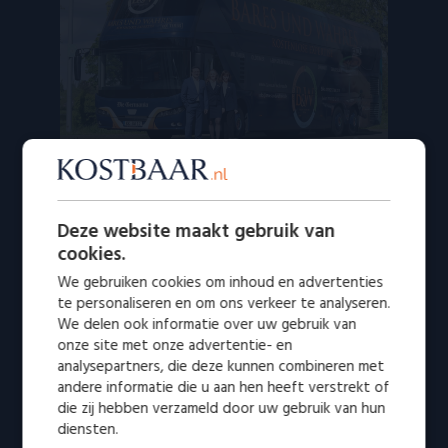
De Germania
De naam van het
grootste
paradeschip van onze
taxatiesvloot is „
de Germania
”, een 4 meter hoge Neoplan
dubbeldekker. Deze naam is een respectvol eerbetoon van
Deze website maakt gebruik van
de oprichter Marius Tsakonis, aan zijn Duitse opvoeding in
cookies.
het kinderhuis van de Diakonie Düsseldorf. Het dient als
We gebruiken cookies om inhoud en advertenties
dank aan allen die hier positief aan hebben bijgedragen.
te personaliseren en om ons verkeer te analyseren.
Onze Germania is, net als de andere paradeschepen,
beplakt met de bekende foto van Marius Tsakonis met
We delen ook informatie over uw gebruik van
loep, het logo van de 3 eenheden en de typische B&W/KB-
onze site met onze advertentie- en
kleuren, en verbouwd voor taxatie doeleinden.
analysepartners, die deze kunnen combineren met
andere informatie die u aan hen heeft verstrekt of
die zij hebben verzameld door uw gebruik van hun
diensten.