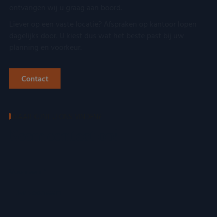
ontvangen wij u graag aan boord.
Liever op een vaste locatie? Afspraken op kantoor lopen
dagelijks door. U kiest dus wat het beste past bij uw
planning en voorkeur.
Contact
WAAR KUNT U ONS VINDEN?
Neem contact op!
Voornaam
*