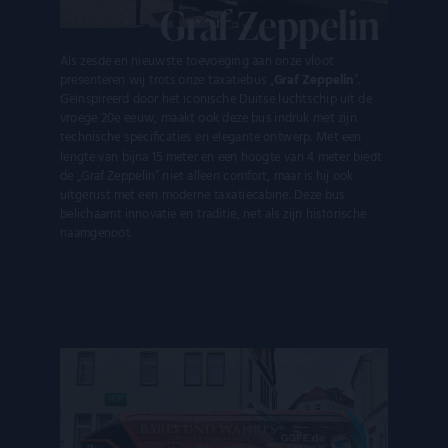
Graf Zeppelin
surfervaring te
paginaverzoek o
gezien voord
verbeteren. Het kan
een site en wordt
genoemde w
ook worden
gebruikt om
bezocht.
betrokken bij het
bezoekers-, sessi
Als zesde en nieuwste toevoeging aan onze vloot
verzamelen van
en
YSC
Google LLC
Sessie
Deze cookie
presenteren wij trots onze taxatiebus „
Graf Zeppelin
”.
analytics gegevens
campagnegegev
.youtube.com
door YouTu
Geïnspireerd door het iconische Duitse luchtschip uit de
om te meten hoe
te berekenen voo
ingesteld o
gebruikers omgaan
de
vroege 20e eeuw, maakt ook deze bus indruk met zijn
weergaven 
met de functies van
analyserapporte
ingesloten vi
technische specificaties en elegante ontwerp. Met een
de site.
van de site.
te houden.
lengte van bijna 15 meter en een hoogte van 4 meter biedt
de „Graf Zeppelin” niet alleen comfort, maar is hij ook
FPID
Google
1 jaar 1
Deze cookie
.kostbaar.nl
maand
gebruikt om
uitgerust met een moderne taxatiecabine. Deze bus
gedrag en d
belichaamt innovatie en traditie, net als zijn historische
voorkeuren 
naamgenoot.
gebruiker bij
houden en z
meer
gepersonali
ervaring te b
VISITOR_INFO1_LIVE
Google LLC
5 maanden 4
Deze cookie
.youtube.com
weken
door YouTu
ingesteld o
gebruikersv
bij te houde
YouTube-vide
in sites zijn
ingesloten; 