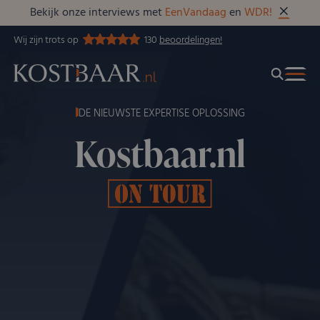
Bekijk onze interviews met
EenVandaag
en
WDR!
Wij zijn trots op
130
beoordelingen!
DE NIEUWSTE EXPERTISE OPLOSSING
Kostbaar.nl