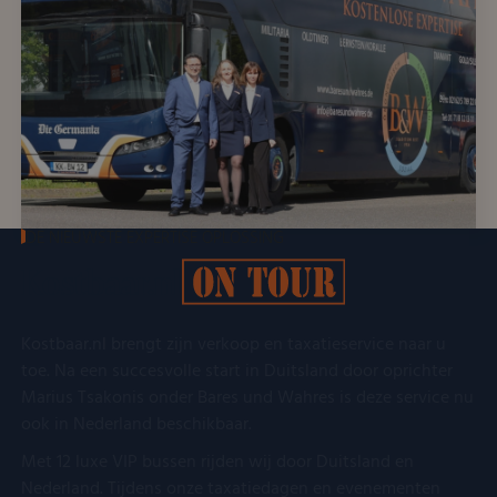
DE NIEUWSTE EXPERTISE OPLOSSING
Kostbaar.nl
Kostbaar.nl brengt zijn verkoop en taxatieservice naar u
toe. Na een succesvolle start in Duitsland door oprichter
Marius Tsakonis onder Bares und Wahres is deze service nu
ook in Nederland beschikbaar.
Met 12 luxe VIP bussen rijden wij door Duitsland en
Nederland. Tijdens onze taxatiedagen en evenementen