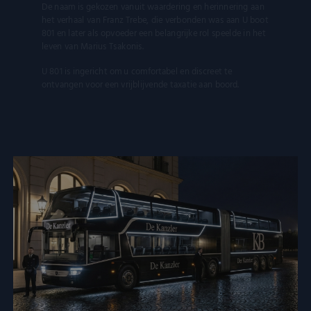
De naam is gekozen vanuit waardering en herinnering aan
het verhaal van Franz Trebe, die verbonden was aan U boot
801 en later als opvoeder een belangrijke rol speelde in het
leven van Marius Tsakonis.
U 801 is ingericht om u comfortabel en discreet te
ontvangen voor een vrijblijvende taxatie aan boord.