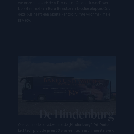
Scri
we onze smaragd: de VIP-bus „Het Groene Juweel” van
noo
Neoplan, met een
Euro 6-motor
en
biodieseloptie
. Ook
corr
deze bus heeft een aparte kantoorruimte voor maximale
VISITOR_PRIVACY_METADATA
YouTube
5 maanden 4
Dez
privacy.
.youtube.com
weken
word
om 
toe
van 
en 
voo
inte
site
Het 
geg
toe
van
met
tot 
priv
inst
zod
voo
wor
De Hindenburg
gere
toe
sess
Ons volgende paradeschip: de „
Hindenburg
“. Dit Duitse
luchtschip uit de jaren 30 was een technisch meesterwerk