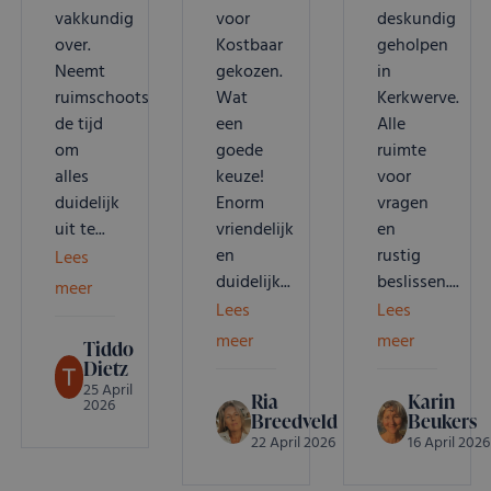
vakkundig
voor
deskundig
over.
Kostbaar
geholpen
Neemt
gekozen.
in
ruimschoots
Wat
Kerkwerve.
de tijd
een
Alle
om
goede
ruimte
alles
keuze!
voor
duidelijk
Enorm
vragen
uit te...
vriendelijk
en
en
rustig
Lees
duidelijk...
beslissen....
meer
Lees
Lees
meer
meer
Tiddo
Dietz
25 April
Ria
Karin
2026
Breedveld
Beukers
22 April 2026
16 April 2026