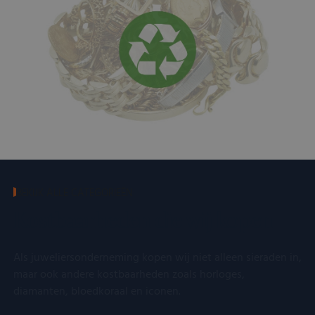
BEKIJK ALLE CATEGORIEËN
Kostbaarheden die wij kopen
Als juweliersonderneming kopen wij niet alleen sieraden in,
maar ook andere kostbaarheden zoals horloges,
diamanten, bloedkoraal en iconen.