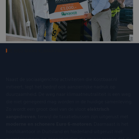
DE WEG MAAR KLIMAATNEUTRALITEIT
Duurzaam ondernemen
Naast de sociaalgerichte activiteiten die Kostbaar.nl
initieert, legt het bedrijf ook aanzienlijke nadruk op
duurzaamheid. De weg naar klimaatneutraliteit is een weg
die niet genegeerd mag worden in de huidige samenleving.
Zo wordt een groot deel van de vloot
elektrisch
aangedreven
, terwijl de taxatiebussen zijn uitgerust met
moderne en schonere Euro 6-motoren
. Daarnaast is het
hoofdkantoor in Duitsland en Nederland uitgerust met