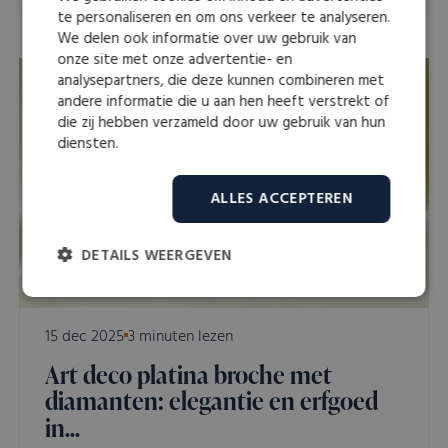
te personaliseren en om ons verkeer te analyseren.
We delen ook informatie over uw gebruik van
onze site met onze advertentie- en
analysepartners, die deze kunnen combineren met
Antieke Sieraden
andere informatie die u aan hen heeft verstrekt of
die zij hebben verzameld door uw gebruik van hun
diensten.
ALLES ACCEPTEREN
DETAILS WEERGEVEN
Strikt
Prestatie
Targeting
noodzakelijk
15 dec 2025
3 minuten lezen
Art deco platina broche met
Functioneel
Niet-geclassificeerd
diamanten: elegantie en erfgoed
in...