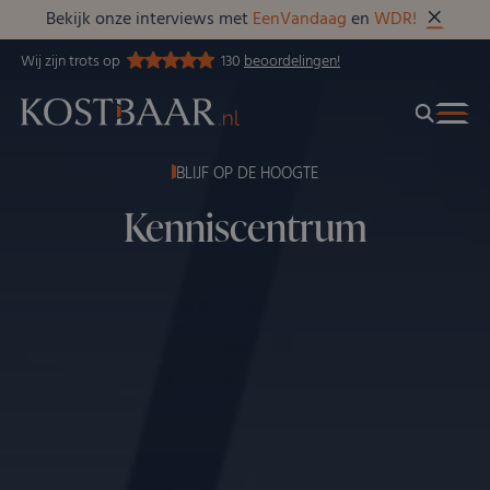
Bekijk onze interviews met
EenVandaag
en
WDR!
Wij zijn trots op
130
beoordelingen!
BLIJF OP DE HOOGTE
Kenniscentrum