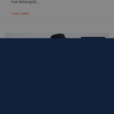
hoe belangrijk…
Lees meer
Bloedkoraal
Wat kunnen wij voor u
betekenen?
Wij helpen u graag persoonlijk verder.
Verkopen
Taxeren
2 feb 2025
4 minuten lezen
Bloedkoraal: eigenschappen,