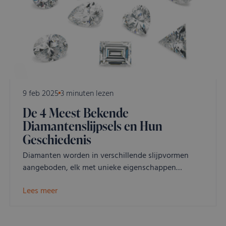
ervaring te b
VISITOR_INFO1_LIVE
Google LLC
5 maanden 4
Deze cookie
.youtube.com
weken
door YouTu
ingesteld o
gebruikersv
bij te houde
YouTube-vide
in sites zijn
ingesloten; 
ook bepalen
websitebezo
9 feb 2025
3 minuten lezen
nieuwe of ou
van de YouT
De 4 Meest Bekende
interface geb
Diamantenslijpsels en Hun
Geschiedenis
Diamanten worden in verschillende slijpvormen
aangeboden, elk met unieke eigenschappen…
Lees meer