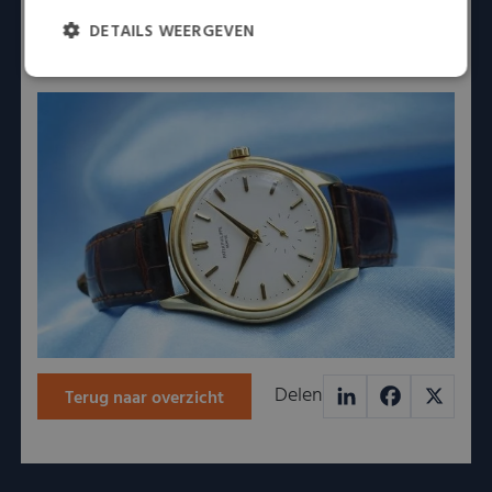
graag met een aanpak die past bij de waarde en het
DETAILS WEERGEVEN
verhaal van uw horloge.
Strikt
Prestatie
Targeting
noodzakelijk
Functioneel
Niet-geclassificeerd
Strikt noodzakelijk
Prestatie
Targeting
Functioneel
Niet-geclassificeerd
Delen
Terug naar overzicht
Strikt noodzakelijke cookies maken de kernfunctionaliteiten van
de website mogelijk, zoals gebruikersaanmelding en
LinkedIn
Facebook
X
accountbeheer. De website kan niet goed worden gebruikt
zonder de strikt noodzakelijke cookies.