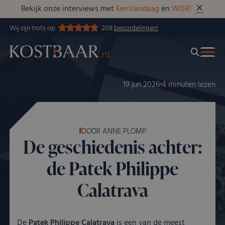
Bekijk onze interviews met
EenVandaag
en
WDR!
Wij zijn trots op
208
beoordelingen!
19 jun 2026
4 minuten lezen
DOOR ANNE PLOMP
De geschiedenis achter:
de Patek Philippe
Calatrava
De
Patek Philippe Calatrava
is een van de meest