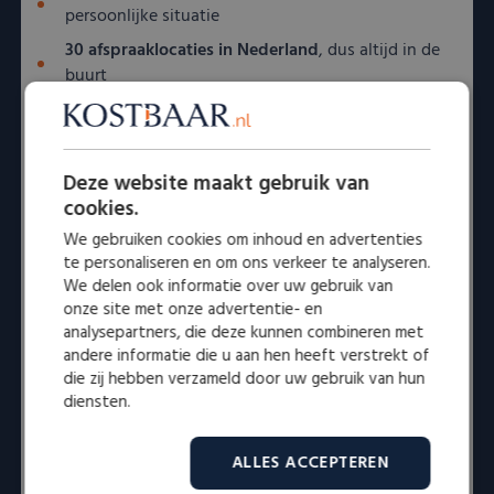
persoonlijke situatie
30 afspraaklocaties in Nederland
, dus altijd in de
buurt
Of het nu gaat om een erfstuk of een horloge dat u zelf
heeft aangeschaft, wij behandelen elk Patek Philippe
horloge met aandacht en waardering.
Deze website maakt gebruik van
cookies.
Samenvatting
We gebruiken cookies om inhoud en advertenties
te personaliseren en om ons verkeer te analyseren.
De
Patek Philippe Calatrava
is een horloge dat
We delen ook informatie over uw gebruik van
geschiedenis, vakmanschap en elegantie verenigt. Het
onze site met onze advertentie- en
model heeft een vaste plaats in de wereld van luxe
analysepartners, die deze kunnen combineren met
andere informatie die u aan hen heeft verstrekt of
uurwerken en behoudt zijn waarde, zowel emotioneel
die zij hebben verzameld door uw gebruik van hun
als financieel.
diensten.
Overweegt u de verkoop van uw Patek Philippe
horloge? Neem dan
contact
op met
Kostbaar.nl
voor
ALLES ACCEPTEREN
een deskundige taxatie en begeleiding. Wij helpen u