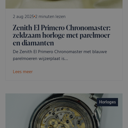
VISITOR_PRIVACY_METADATA
YouTube
5 maanden 4
Dez
.youtube.com
weken
word
om 
toe
2 aug 2025
2 minuten lezen
van 
en 
Zenith El Primero Chronomaster:
voo
inte
zeldzaam horloge met parelmoer
site
Het 
en diamanten
geg
toe
De Zenith El Primero Chronomaster met blauwe
van
met
parelmoeren wijzerplaat is…
tot 
priv
inst
Lees meer
zod
voo
wor
gere
toe
sess
Horloges
Aanbieder
/
Naam
Vervaldatum
Omschrijving
Domein
Aanbieder
/
Naam
Vervaldatum
Omschrijving
Domein
Aanbieder
/
Naam
Vervaldatum
Omschrijving