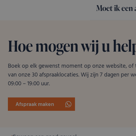
lt_channelflow
D
Naam
FPAU
.kostbaar.nl
Moet ik een
__Secure-YNID
_ga_3M45NX1HHV
.
_gcl_au
__Secure-ROLLOUT_T
_ga
G
FPLC
.kostbaar.nl
.
IDE
Hoe mogen wij u hel
YSC
Boek op elk gewenst moment op onze website, of t
van onze 30 afspraaklocaties. Wij zijn 7 dagen per 
FPID
09:00 – 19:00 uur.
VISITOR_INFO1_LIVE
Afspraak maken