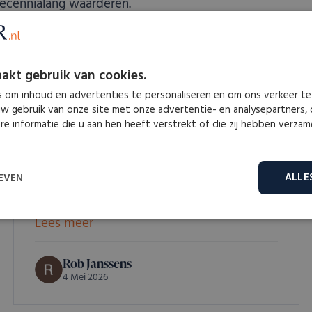
 decennialang waarderen.
ddeld
op basis van 130
recensies op Googl
akt gebruik van cookies.
 om inhoud en advertenties te personaliseren en om ons verkeer te
uw gebruik van onze site met onze advertentie- en analysepartners,
e informatie die u aan hen heeft verstrekt of die zij hebben verza
Fijne ervaring in Zoetermeer. Antaeus nam
ALLE
EVEN
de tijd om alle sieraden te bekijken en
erover...
Lees meer
Prestatie
Targeting
Functioneel
Rob Janssens
4 Mei 2026