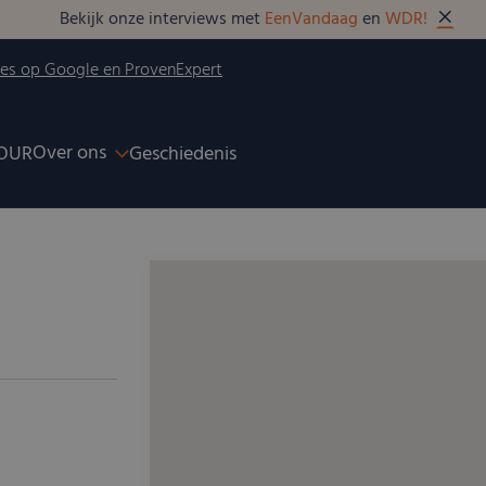
Bekijk onze interviews met
EenVandaag
en
WDR!
ies op Google en ProvenExpert
Over ons
OUR
Geschiedenis