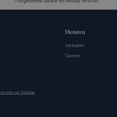
Uitgebreide taxatie en inkoop services
Diensten
Verkopen
Taxeren
censies op Google