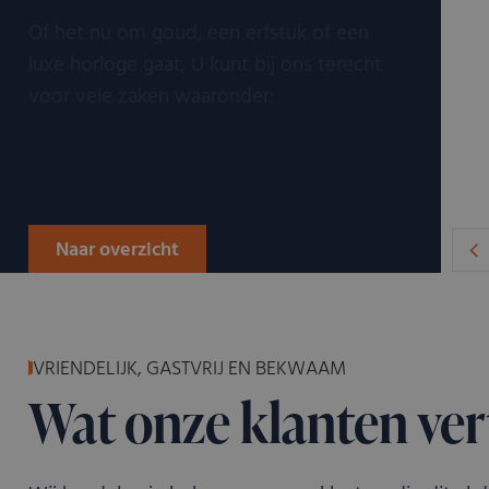
Of het nu om goud, een erfstuk of een
luxe horloge gaat, U kunt bij ons terecht
voor vele zaken waaronder:
Naar overzicht
VRIENDELIJK, GASTVRIJ EN BEKWAAM
Wat onze klanten ver