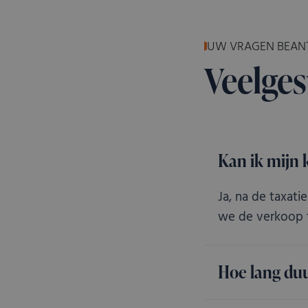
St
UW VRAGEN BEA
Strikt noodzakelijke cooki
niet goed worden gebruikt z
Veelges
Naam
__cf_bm
CookieScriptConsent
Kan ik mijn 
Ja, na de taxati
VISITOR_PRIVACY_ME
Go
we de verkoop t
Hoe lang duu
Naam
Aanbieder
/
Naam
Domein
A
Naam