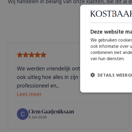
Wij handelen in belang van onze klanten, die dit al
Wij scoren gemi
Deze website ma
We gebruiken cookies
ook informatie over 
combineren met ander
van hun diensten.
We werden vriendelijk ontvangen. Kregen
DETAILS WEERG
ook uitleg hoe alles in zijn werk ging. Zeer
professioneel en...
Lees meer
Strikt
noodzakelijk
Clem Gaatjeniksaan
9 Juli 2026