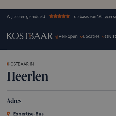
Wij scoren gemiddeld
op basis van 130
recens
Verkopen
Locaties
ON T
KOSTBAAR IN
Heerlen
Adres
Expertise-Bus