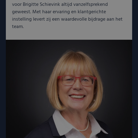
voor Brigitte Schievink altijd vanzelfsprekend
geweest. Met haar ervaring en klantgerichte
instelling levert zij een waardevolle bijdrage aan het
team.