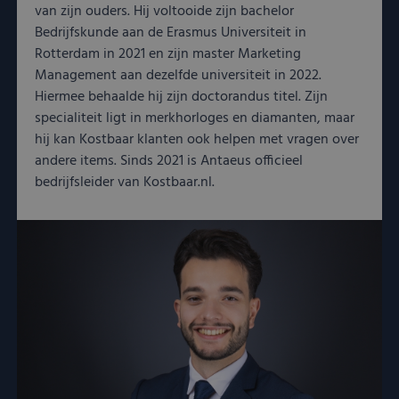
van zijn ouders. Hij voltooide zijn bachelor
Bedrijfskunde aan de Erasmus Universiteit in
Rotterdam in 2021 en zijn master Marketing
Management aan dezelfde universiteit in 2022.
Hiermee behaalde hij zijn doctorandus titel. Zijn
specialiteit ligt in merkhorloges en diamanten, maar
hij kan Kostbaar klanten ook helpen met vragen over
andere items. Sinds 2021 is Antaeus officieel
bedrijfsleider van Kostbaar.nl.