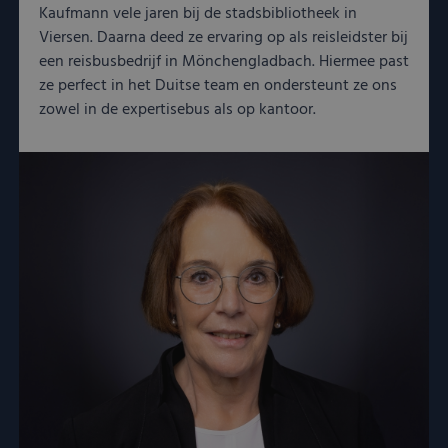
Kaufmann vele jaren bij de stadsbibliotheek in
Viersen. Daarna deed ze ervaring op als reisleidster bij
een reisbusbedrijf in Mönchengladbach. Hiermee past
ze perfect in het Duitse team en ondersteunt ze ons
zowel in de expertisebus als op kantoor.