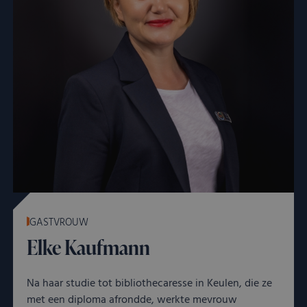
GASTVROUW
Elke Kaufmann
Na haar studie tot bibliothecaresse in Keulen, die ze
met een diploma afrondde, werkte mevrouw