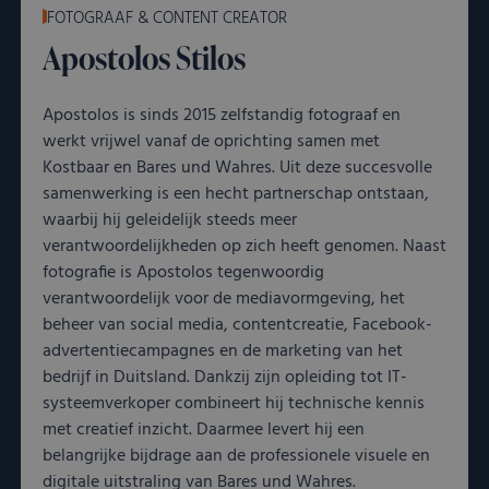
gebruikersv
FOTOGRAAF & CONTENT CREATOR
bij te houde
Apostolos Stilos
YouTube-vide
in sites zijn
ingesloten; 
ook bepalen
Apostolos is sinds 2015 zelfstandig fotograaf en
websitebezo
nieuwe of ou
werkt vrijwel vanaf de oprichting samen met
van de YouT
interface geb
Kostbaar en Bares und Wahres. Uit deze succesvolle
samenwerking is een hecht partnerschap ontstaan,
waarbij hij geleidelijk steeds meer
verantwoordelijkheden op zich heeft genomen. Naast
fotografie is Apostolos tegenwoordig
verantwoordelijk voor de mediavormgeving, het
beheer van social media, contentcreatie, Facebook-
advertentiecampagnes en de marketing van het
bedrijf in Duitsland. Dankzij zijn opleiding tot IT-
systeemverkoper combineert hij technische kennis
met creatief inzicht. Daarmee levert hij een
belangrijke bijdrage aan de professionele visuele en
digitale uitstraling van Bares und Wahres.