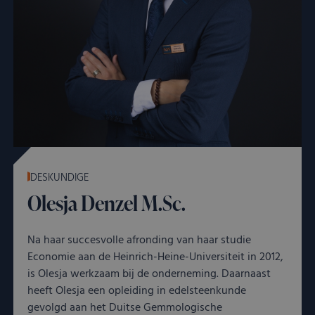
DESKUNDIGE
Olesja Denzel M.Sc.
Na haar succesvolle afronding van haar studie
Economie aan de Heinrich-Heine-Universiteit in 2012,
is Olesja werkzaam bij de onderneming. Daarnaast
heeft Olesja een opleiding in edelsteenkunde
gevolgd aan het Duitse Gemmologische