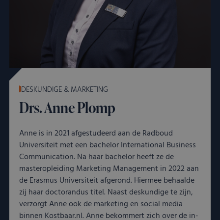
Strikt noodzakelijk
Prestatie
Targeting
Functioneel
Niet-geclassificeerd
Strikt noodzakelijke cookies maken de kernfunctionaliteiten van
de website mogelijk, zoals gebruikersaanmelding en
accountbeheer. De website kan niet goed worden gebruikt
zonder de strikt noodzakelijke cookies.
Aanbieder
/
Naam
Vervaldatum
Oms
Domein
DESKUNDIGE & MARKETING
__cf_bm
Cloudflare
29 minuten
Dez
Drs. Anne Plomp
Inc.
55 seconden
word
.kostbaar.nl
om 
te 
men
Anne is in 2021 afgestudeerd aan de Radboud
Dit 
voor
Universiteit met een bachelor International Business
om 
Communication. Na haar bachelor heeft ze de
rapp
kun
masteropleiding Marketing Management in 2022 aan
over
van
de Erasmus Universiteit afgerond. Hiermee behaalde
zij haar doctorandus titel. Naast deskundige te zijn,
CookieScriptConsent
CookieScript
4 weken 2
Dez
Google Privacy
kostbaar.nl
dagen
word
verzorgt Anne ook de marketing en social media
Policy
door
binnen Kostbaar.nl. Anne bekommert zich over de in-
Scri