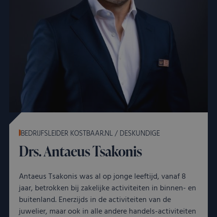
BEDRIJFSLEIDER KOSTBAAR.NL / DESKUNDIGE
Drs. Antaeus Tsakonis
Antaeus Tsakonis was al op jonge leeftijd, vanaf 8
jaar, betrokken bij zakelijke activiteiten in binnen- en
buitenland. Enerzijds in de activiteiten van de
juwelier, maar ook in alle andere handels-activiteiten