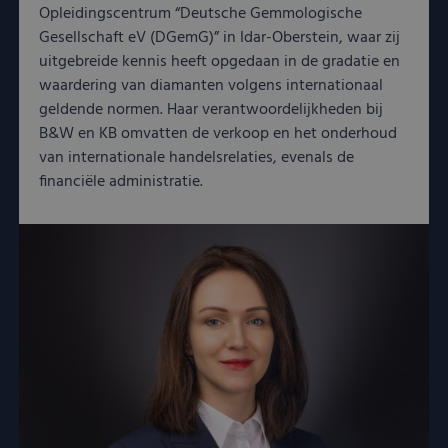
Opleidingscentrum “Deutsche Gemmologische
Gesellschaft eV (DGemG)” in Idar-Oberstein, waar zij
uitgebreide kennis heeft opgedaan in de gradatie en
waardering van diamanten volgens internationaal
geldende normen. Haar verantwoordelijkheden bij
B&W en KB omvatten de verkoop en het onderhoud
van internationale handelsrelaties, evenals de
financiële administratie.