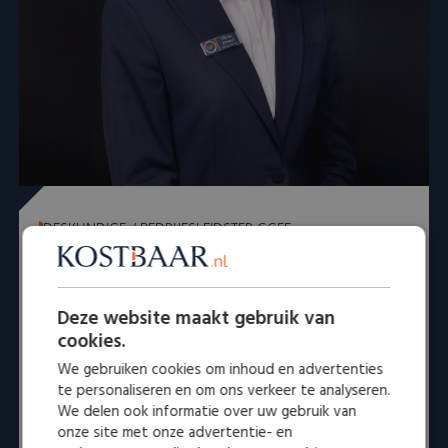
DESKUNDIGE / BEDRIJFSLEIDSTER GGFE
Irina Wirtz - Ioannidis
Deze website maakt gebruik van
Specialist in sieraden en horloges met 25 jaar ervaring
cookies.
in de detailhandel van sieraden, horloges en
zilverwerk, maar ook inkoop/verkoop en de
We gebruiken cookies om inhoud en advertenties
waardebepaling van verschillende voorwerpen zoals
te personaliseren en om ons verkeer te analyseren.
We delen ook informatie over uw gebruik van
sieraden, horloges, munten en diamanten, evenals
onze site met onze advertentie- en
het opstellen van taxatierapporten voor particulieren