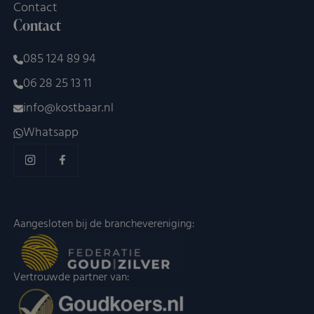
Contact
Dit 
voor
Contact
om 
rapp
kun
085 124 89 94
over
van
06 28 25 13 11
CookieScriptConsent
CookieScript
4 weken 2
Dez
Google Privacy
kostbaar.nl
dagen
word
info@kostbaar.nl
Policy
door
Scri
Whatsapp
serv
coo
van 
ont
coo
van
Scri
noo
corr
Aangesloten bij de branchevereniging:
VISITOR_PRIVACY_METADATA
YouTube
5 maanden 4
Dez
.youtube.com
weken
word
om 
toe
Vertrouwde partner van:
van 
en 
voo
inte