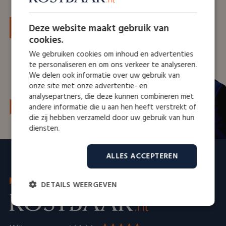
Deze website maakt gebruik van
Afspraak maken
cookies.
We gebruiken cookies om inhoud en advertenties
te personaliseren en om ons verkeer te analyseren.
We delen ook informatie over uw gebruik van
onze site met onze advertentie- en
analysepartners, die deze kunnen combineren met
Marius Tsakonis
andere informatie die u aan hen heeft verstrekt of
Oprichter, expert
die zij hebben verzameld door uw gebruik van hun
diensten.
ALLES ACCEPTEREN
ADVIES,TAXATIE, BEMIDDELING
DETAILS WEERGEVEN
Strikt
Prestatie
Targeting
noodzakelijk