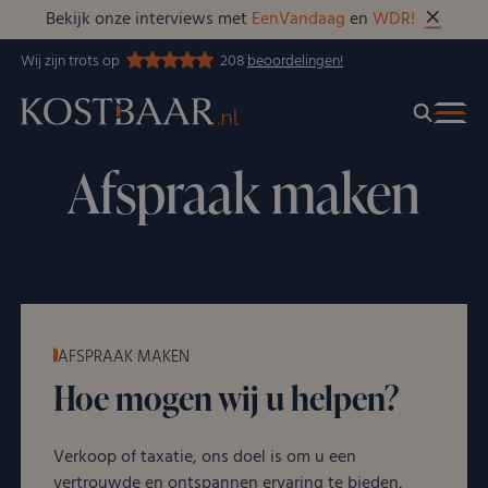
Bekijk onze interviews met
EenVandaag
en
WDR!
Wij zijn trots op
208
beoordelingen!
Afspraak maken
AFSPRAAK MAKEN
Hoe mogen wij u helpen?
Verkoop of taxatie, ons doel is om u een
vertrouwde en ontspannen ervaring te bieden,