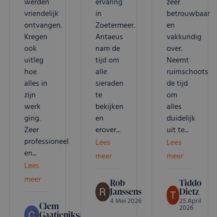
werden
ervaring
zeer
vriendelijk
in
betrouwbaar
ontvangen.
Zoetermeer.
en
Kregen
Antaeus
vakkundig
ook
nam de
over.
uitleg
tijd om
Neemt
hoe
alle
ruimschoots
alles in
sieraden
de tijd
zijn
te
om
werk
bekijken
alles
ging.
en
duidelijk
Zeer
erover...
uit te...
professioneel
Lees
Lees
en...
meer
meer
Lees
meer
Rob
Tiddo
Janssens
Dietz
4 Mei 2026
25 April
Clem
2026
Gaatjeniksaan