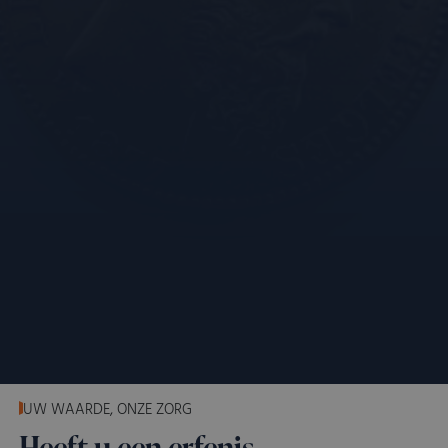
UW WAARDE, ONZE ZORG
Heeft u een erfenis