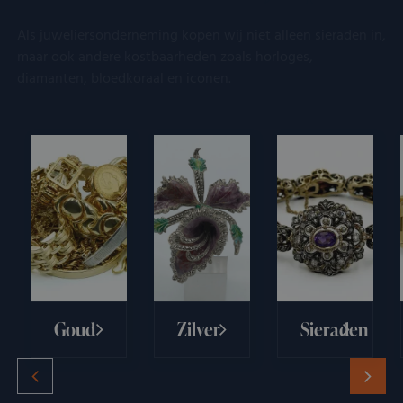
Als juweliersonderneming kopen wij niet alleen sieraden in,
maar ook andere kostbaarheden zoals horloges,
diamanten, bloedkoraal en iconen.
Goud
Zilver
Sieraden