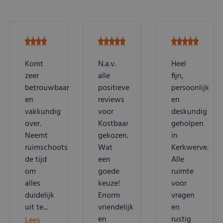
Komt
N.a.v.
Heel
zeer
alle
fijn,
betrouwbaar
positieve
persoonlijk
en
reviews
en
vakkundig
voor
deskundig
over.
Kostbaar
geholpen
Neemt
gekozen.
in
ruimschoots
Wat
Kerkwerve.
de tijd
een
Alle
om
goede
ruimte
alles
keuze!
voor
duidelijk
Enorm
vragen
uit te...
vriendelijk
en
en
rustig
Lees