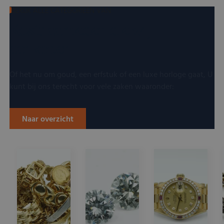
BEKIJK ALLE CATEGORIEËN VAN
Kostbaarheden die wij
aankopen
Of het nu om goud, een erfstuk of een luxe horloge gaat, U
kunt bij ons terecht voor vele zaken waaronder:
Naar overzicht