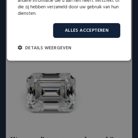
oorspronkelijk gebruikt voor smaragden (vandaar de
andere informatie die u aan hen heeft verstrekt of
die zij hebben verzameld door uw gebruik van hun
naam), voordat deze populair werd voor diamanten. De
diensten.
grote, open facetten
zorgen voor een spiegelachtig
effect en benadrukken de helderheid van de steen. Dit
slijpsel straalt luxe uit en wordt vaak gekozen voor
ALLES ACCEPTEREN
exclusieve sieraden.
DETAILS WEERGEVEN
Strikt
Prestatie
Targeting
noodzakelijk
Functioneel
Niet-geclassificeerd
Strikt noodzakelijk
Prestatie
Targeting