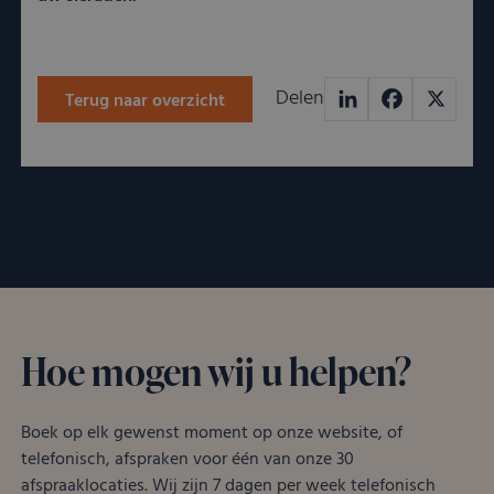
van 
ont
coo
van
Scri
noo
Delen
Terug naar overzicht
corr
LinkedIn
Facebook
X
VISITOR_PRIVACY_METADATA
YouTube
5 maanden 4
Dez
.youtube.com
weken
word
om 
toe
van 
en 
voo
inte
site
Het 
geg
toe
van
Hoe mogen wij u helpen?
met
tot 
priv
inst
zod
Boek op elk gewenst moment op onze website, of
voo
wor
telefonisch, afspraken voor één van onze 30
gere
afspraaklocaties. Wij zijn 7 dagen per week telefonisch
toe