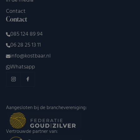
In de media
bij te houde
YouTube-vide
Contact
in sites zijn
ingesloten; 
Contact
ook bepalen
websitebezo
nieuwe of ou
085 124 89 94
van de YouT
interface geb
06 28 25 13 11
info@kostbaar.nl
Whatsapp
Aangesloten bij de branchevereniging:
Vertrouwde partner van: