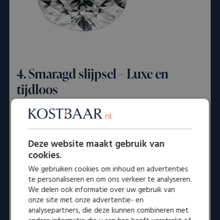
4. Smaragd slijpsel – Luxe en
tijdloos
Uitvinder:
Onbekend (ontstaan in de art deco-
periode)
Jaar van ontstaan:
1920
Deze website maakt gebruik van
Aantal facetten:
50 tot 58
cookies.
Vorm:
Rechthoekig met afgesneden hoeken
We gebruiken cookies om inhoud en advertenties
te personaliseren en om ons verkeer te analyseren.
De smaragdslijpvorm werd populair tijdens de
art
We delen ook informatie over uw gebruik van
deco-periode
in de jaren ’20. Hoewel de exacte
onze site met onze advertentie- en
uitvinder onbekend is, werd deze slijpvorm
analysepartners, die deze kunnen combineren met