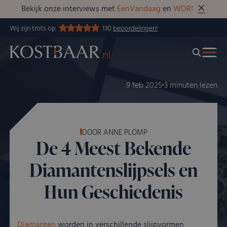
Bekijk onze interviews met
EenVandaag
en
WDR!
Wij zijn trots op
130
beoordelingen!
9 feb 2025
3 minuten lezen
DOOR ANNE PLOMP
De 4 Meest Bekende
Diamantenslijpsels en
Hun Geschiedenis
Diamanten
worden in verschillende slijpvormen