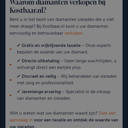
Waarom diamanten verkopen bij
Functioneel
Niet-geclassificeerd
Kostbaar.nl?
Strikt noodzakelijke cookies maken de kernfunctionaliteiten van
Bent u in het bezit van diamanten sieraden die u niet
de website mogelijk, zoals gebruikersaanmelding en
accountbeheer. De website kan niet goed worden gebruikt
meer draagt? Bij Kostbaar.nl kunt u uw diamanten
zonder de strikt noodzakelijke cookies.
eenvoudig en betrouwbaar
verkopen
.
Aanbieder
/
Naam
Vervaldatum
Oms
Domein
✔
Gratis en vrijblijvende taxatie
– Onze experts
__cf_bm
Cloudflare
29 minuten
Dez
bepalen de waarde van uw diamant.
Inc.
55 seconden
word
.kostbaar.nl
om 
✔
Directe uitbetaling
– Geen lange wachttijden, u
te 
men
ontvangt direct een eerlijke prijs.
Dit 
voor
✔
Discreet en veilig
– Wij behandelen uw sieraden
om 
met zorg en professionaliteit.
rapp
kun
✔
Jarenlange ervaring
– Specialist in de inkoop
over
van
van diamanten en sieraden.
CookieScriptConsent
CookieScript
4 weken 2
Dez
Google Privacy
kostbaar.nl
dagen
word
Policy
Wilt u weten wat uw diamanten waard zijn?
Dien een
door
Scri
aanvraag in
voor een taxatie en ontdek de waarde van
serv
coo
uw sieraden.