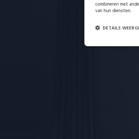
combineren met ander
van hun diensten.
DETAILS WEERG
Strikt
noodzakelijk
St
Strikt noodzakelijke cooki
niet goed worden gebruikt z
Naam
__cf_bm