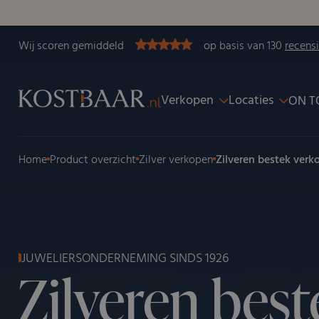
Wij scoren gemiddeld
op basis van 130
recens
Verkopen
Locaties
ON T
Home
Product overzicht
Zilver verkopen
Zilveren bestek verk
JUWELIERSONDERNEMING SINDS 1926
Zilveren best