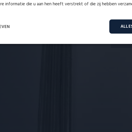
e informatie die u aan hen heeft verstrekt of die zij hebben verza
Wij
ALLE
EVEN
Prestatie
Targeting
Functioneel
rikt noodzakelijk
Prestatie
Targeting
Functioneel
Niet-geclassifice
es maken de kernfunctionaliteiten van de website mogelijk, zoals gebruikersaanmelding en acc
onder de strikt noodzakelijke cookies.
Aanbieder
/
Vervaldatum
Omschrijving
Domein
Cloudflare
29 minuten
Deze cookie wordt gebruikt om ondersche