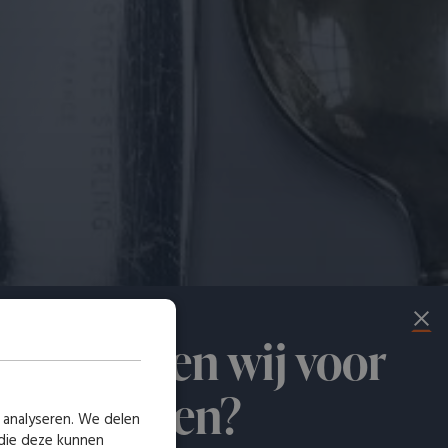
at kunnen wij voor
 betekenen?
 analyseren. We delen
 die deze kunnen