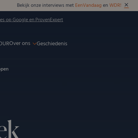
Bekijk onze interviews met
EenVandaag
en
WDR!
ies op Google en ProvenExpert
Over ons
OUR
Geschiedenis
open
ek