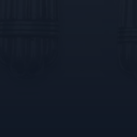
eergaven van
voorkeuren van de
iseerde ervaring te
ruikersvoorkeuren bij
ngesloten; het kan ook
 versie van de