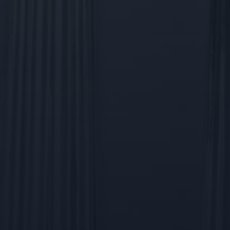
ebsite, om geldige
uik van hun website.
e-Script.com-service
e onthouden. De
oodzakelijk om correct
emming van de
actie met de site op te
toestemming van de
 privacybeleid en
n gerespecteerd in
Omschrijving
e nemen over welke
webpagina aan te
e sessiestatus te
ormatie die de bezoeker
ert informatie uit over
eventuele advertenties
nalytics - wat een
 genoemde website
rkeuren van de website-
 analyseservice van
ren. Het kan ook
ers te onderscheiden
e meten hoe gebruikers
als klant-ID. Het is
ert informatie uit over
 gebruikt om
eventuele advertenties
n voor de
 genoemde website