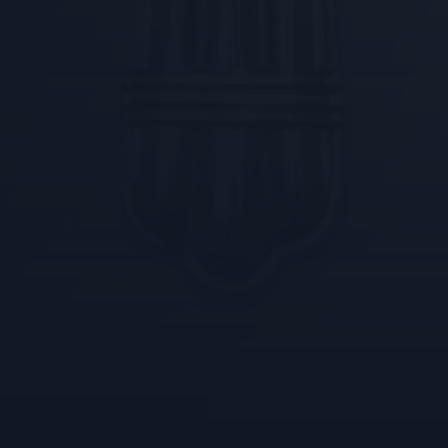
YSC
FPID
VISITOR_INFO1_LIVE