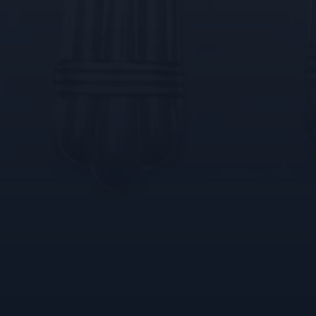
analyserapporten van de site.
bezocht.
Google LLC
Sessie
Deze cookie wordt door YouTube ingesteld om w
.youtube.com
ingesloten video's bij te houden.
Google
1 jaar 1
Deze cookie wordt gebruikt om het gedrag en de 
.kostbaar.nl
maand
gebruiker bij te houden en zo een meer gepersonal
bieden.
Google LLC
5 maanden 4
Deze cookie wordt door YouTube ingesteld om geb
.youtube.com
weken
te houden voor YouTube-video's die in sites zijn i
bepalen of de websitebezoeker de nieuwe of oude
YouTube-interface gebruikt.