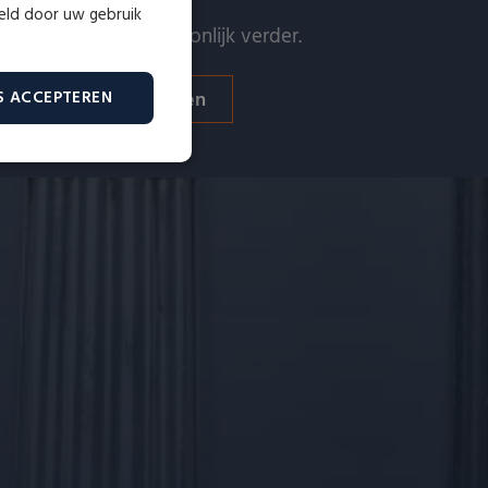
meld door uw gebruik
 helpen u graag persoonlijk verder.
Verkopen
Taxeren
S ACCEPTEREN
Niet-
geclassificeerd
erd
ountbeheer. De website kan
id te maken tussen