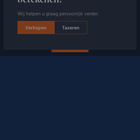
U ontvangt direct een bod zonder verplichtingen. Bij
Wij helpen u graag persoonlijk verder.
akkoord wordt het bedrag direct uitbetaald.
Verkopen
Taxeren
Verkopen
BEKIJK ALLE CATEGORIEËN
Kostbaarheden die wij kopen
Wij kopen niet alleen zilver in, maar ook andere
kostbaarheden zoals goud, sieraden, horloges en
diamanten.
Naar overzicht