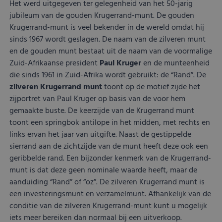
Het werd uitgegeven ter gelegenheid van het 50-jarig
tot 
priv
jubileum van de gouden Krugerrand-munt. De gouden
inst
zod
Krugerrand-munt is veel bekender in de wereld omdat hij
voo
sinds 1967 wordt geslagen. De naam van de zilveren munt
wor
gere
en de gouden munt bestaat uit de naam van de voormalige
toe
Zuid-Afrikaanse president
Paul
Kruger
en de munteenheid
sess
die sinds 1961 in Zuid-Afrika wordt gebruikt: de “Rand”. De
zilveren Krugerrand munt
toont op de motief zijde het
zijportret van Paul Kruger op basis van de voor hem
Aanbieder
/
Naam
Vervaldatum
Omschrijving
Domein
Aanbieder
/
gemaakte buste. De keerzijde van de Krugerrand munt
Naam
Vervaldatum
Omschrijving
Domein
Aanbieder
/
Naam
Vervaldatum
Omschrijving
toont een springbok antilope in het midden, met rechts en
lt_channelflow
.kostbaar.nl
1 jaar
Domein
FPAU
.kostbaar.nl
2 maanden 4
Dit cookie wordt
Aanbieder
/
links ervan het jaar van uitgifte. Naast de gestippelde
Naam
Vervaldatum
Omschrijvin
__Secure-YNID
.youtube.com
5 maanden 4
weken
gebruikt om
_ga_3M45NX1HHV
.kostbaar.nl
1 jaar 1
Deze cookie word
Domein
weken
gebruikersspecifieke
sierrand aan de zichtzijde van de munt heeft deze ook een
maand
gebruikt door
informatie op te
Google Analytics
_gcl_au
Google LLC
2 maanden 4
Deze cookie
geribbelde rand. Een bijzonder kenmerk van de Krugerrand-
__Secure-
.youtube.com
5 maanden 4
nemen over welke
om de sessiestat
.kostbaar.nl
weken
ingesteld do
ROLLOUT_TOKEN
weken
pagina's gebruikers
te behouden.
Doubleclick 
munt is dat deze geen nominale waarde heeft, maar de
toegang hebben of
informatie u
aanduiding “Rand” of “oz”. De zilveren Krugerrand munt is
bezoeken, inhoud
_ga
Google LLC
1 jaar 1
Deze cookienaam
hoe de eindg
van de webpagina
.kostbaar.nl
maand
gekoppeld aan
de website g
een investeringsmunt en verzamelmunt. Afhankelijk van de
aan te passen op
Google Universal
en over even
basis van het
conditie van de zilveren Krugerrand-munt kunt u mogelijk
Analytics - wat e
advertenties
browsertype van
belangrijke updat
eindgebruike
iets meer bereiken dan normaal bij een uitverkoop.
bezoekers, of
is van de meer
gezien voord