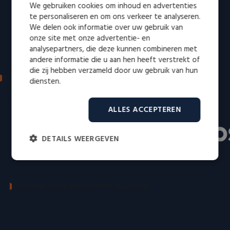
We gebruiken cookies om inhoud en advertenties
te personaliseren en om ons verkeer te analyseren.
We delen ook informatie over uw gebruik van
onze site met onze advertentie- en
analysepartners, die deze kunnen combineren met
andere informatie die u aan hen heeft verstrekt of
die zij hebben verzameld door uw gebruik van hun
IN DE MEDIA: VERTROUWD EN ERKEND
diensten.
Bekend van radio en televisie
ALLES ACCEPTEREN
DETAILS WEERGEVEN
Strikt
Prestatie
Targeting
noodzakelijk
KRUGERRAND ZILVEREN MUNT VERKOPEN
Wilt u een zilveren Krugerrand
Functioneel
Niet-geclassificeerd
munt verkopen?