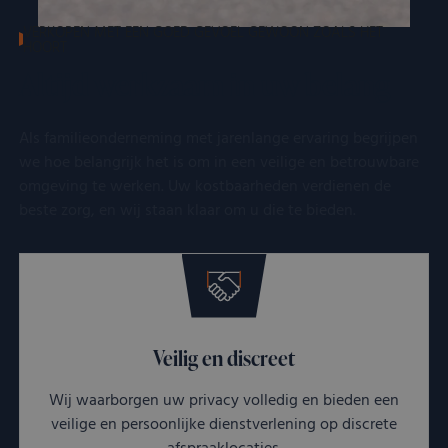
VERKOPEN MET EEN GOED GEVOEL GEWOON ZOALS HET
HOORT
Altijd werkzaam in uw belang
Als familieonderneming met jarenlange ervaring begrijpen
we hoe belangrijk het is om in een veilige en betrouwbare
omgeving te werken. Uw kostbaarheden verdienen de
beste zorg, en wij staan klaar om u die te bieden.
Veilig en discreet
Wij waarborgen uw privacy volledig en bieden een
veilige en persoonlijke dienstverlening op discrete