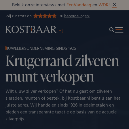
Bekijk onze interviews met
EenVandaag
en
WDR!
Wij zijn trots op
130
beoordelingen!
JUWELIERSONDERNEMING SINDS 1926
Krugerrand zilveren
munt verkopen
Wilt u uw zilver verkopen? Of het nu gaat om zilveren
sieraden, munten of bestek, bij Kostbaar.nl bent u aan het
juiste adres. Wij handelen sinds 1926 in edelmetalen en
bieden een transparante taxatie op basis van de actuele
zilverprijs.