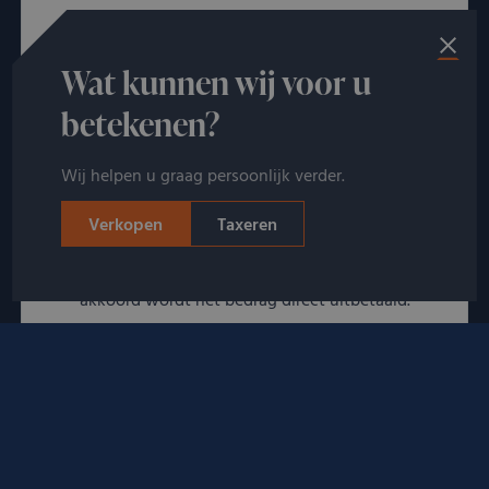
Rotterdam, Utrecht of een van onze andere 30
afspraaklocaties door heel Nederland!
Wat kunnen wij voor u
betekenen?
Wij helpen u graag persoonlijk verder.
Verkopen
Taxeren
Snelle afhandeling
U ontvangt direct een bod zonder verplichtingen. Bij
akkoord wordt het bedrag direct uitbetaald.
Verkopen
BEKIJK ALLE CATEGORIEËN