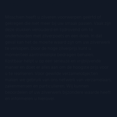
Heeft u zilverwerk of tafelzilver?
Functioneel
Niet-geclassificeerd
Misschien heeft u zilveren voorwerpen geërfd of
gekregen die niet meer bij uw smaak passen. Vaak zijn
deze stukken verouderd en tijdrovend om te
onderhouden met zilverpoets en een doek. In dat
geval kan het de moeite waard zijn om uw zilverwerk
Strikt noodzakelijk
Prestatie
Targeting
te verkopen. Door de hoge zilverprijs kunt u
Functioneel
Niet-geclassificeerd
momenteel aantrekkelijke bedragen behalen.
Strikt noodzakelijke cookies maken de kernfunctionaliteiten van
Kostbaar helpt u op een serieuze en vrijblijvende
de website mogelijk, zoals gebruikersaanmelding en
manier en doet er alles aan om de hoogste prijs voor
accountbeheer. De website kan niet goed worden gebruikt
zonder de strikt noodzakelijke cookies.
u te realiseren. Voor gewilde verzamelobjecten
Aanbieder
/
maken we gebruik van ons netwerk van verzamelaars,
Naam
Vervaldatum
Oms
Domein
zakenmensen en particulieren. Wij kunnen
__cf_bm
Cloudflare
29 minuten
Dez
beoordelen of uw zilverwerk bijzondere waarde heeft
Inc.
55 seconden
word
en informeren u hierover.
.kostbaar.nl
om 
te 
men
Dit 
voor