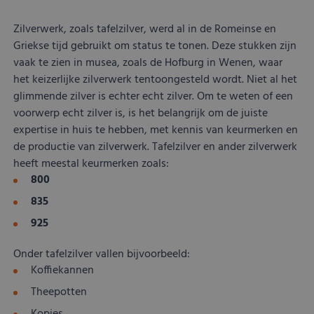
geg
toe
van
Zilverwerk, zoals tafelzilver, werd al in de Romeinse en
met
Griekse tijd gebruikt om status te tonen. Deze stukken zijn
tot 
priv
vaak te zien in musea, zoals de Hofburg in Wenen, waar
inst
zod
het keizerlijke zilverwerk tentoongesteld wordt. Niet al het
voo
glimmende zilver is echter echt zilver. Om te weten of een
wor
gere
voorwerp echt zilver is, is het belangrijk om de juiste
toe
expertise in huis te hebben, met kennis van keurmerken en
sess
de productie van zilverwerk. Tafelzilver en ander zilverwerk
heeft meestal keurmerken zoals:
800
Aanbieder
/
Naam
Vervaldatum
Omschrijving
Domein
Aanbieder
/
Naam
Vervaldatum
Omschrijving
835
Domein
Aanbieder
/
Naam
Vervaldatum
Omschrijving
lt_channelflow
.kostbaar.nl
1 jaar
Domein
925
FPAU
.kostbaar.nl
2 maanden 4
Dit cookie wordt
Aanbieder
/
Naam
Vervaldatum
Omschrijvin
__Secure-YNID
.youtube.com
5 maanden 4
weken
gebruikt om
_ga_3M45NX1HHV
.kostbaar.nl
1 jaar 1
Deze cookie word
Domein
weken
gebruikersspecifieke
maand
gebruikt door
Onder tafelzilver vallen bijvoorbeeld:
informatie op te
Google Analytics
_gcl_au
Google LLC
2 maanden 4
Deze cookie
__Secure-
.youtube.com
5 maanden 4
nemen over welke
om de sessiestat
Koffiekannen
.kostbaar.nl
weken
ingesteld do
ROLLOUT_TOKEN
weken
pagina's gebruikers
te behouden.
Doubleclick 
toegang hebben of
informatie u
Theepotten
bezoeken, inhoud
_ga
Google LLC
1 jaar 1
Deze cookienaam
hoe de eindg
van de webpagina
.kostbaar.nl
maand
gekoppeld aan
de website g