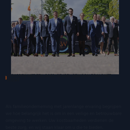
VERKOPEN MET EEN GOED GEVOEL GEWOON ZOALS HET
HOORT
Altijd werkzaam in uw belang
Als familieonderneming met jarenlange ervaring begrijpen
we hoe belangrijk het is om in een veilige en betrouwbare
omgeving te werken. Uw kostbaarheden verdienen de
beste zorg, en wij staan klaar om u die te bieden.