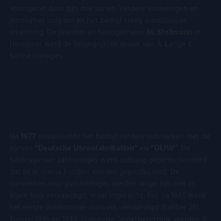
op te slaan en te
Het is opgenome
advertenties
voortgezet door zijn drie zonen. Verdere vorderingen en
volgen om hun
in elk
eindgebruike
surfervaring te
paginaverzoek o
gezien voord
innovaties volgden en het bedrijf kreeg wereldwijde
verbeteren. Het kan
een site en wordt
genoemde w
ook worden
gebruikt om
erkenning. De juwelier en horlogemaker
M. Stellmann
in
bezocht.
betrokken bij het
bezoekers-, sessi
Hannover werd de belangrijkste dealer van A. Lange &
verzamelen van
en
YSC
Google LLC
Sessie
Deze cookie
analytics gegevens
campagnegegev
.youtube.com
door YouTu
Söhne horloges.
om te meten hoe
te berekenen voo
ingesteld o
gebruikers omgaan
de
weergaven 
met de functies van
analyserapporte
ingesloten vi
de site.
De Tweede Wereldoorlog en
van de site.
te houden.
FPID
Google
1 jaar 1
Deze cookie
de Oost-Duitse periode
.kostbaar.nl
maand
gebruikt om
gedrag en d
voorkeuren 
gebruiker bij
houden en z
Na
1877
ontwikkelde het bedrijf verdere submerken met de
meer
namen
“Deutsche Uhrenfabrikation” en “OLIW”
. De
gepersonali
ervaring te b
fabricage van zakhorloges werd zodanig geperfectioneerd
dat ze in massa konden worden geproduceerd. De
VISITOR_INFO1_LIVE
Google LLC
5 maanden 4
Deze cookie
.youtube.com
weken
door YouTu
uurwerken voor polshorloges werden lange tijd niet in
ingesteld o
gebruikersv
eigen huis vervaardigd, maar ingekocht. Pas na 1945 werd
bij te houde
het eerste polshorloge-uurwerk vervaardigd (Kaliber 28).
YouTube-vide
in sites zijn
Tussen 1945 en 1949, tijdens de Sovjetbezetting, werden A.