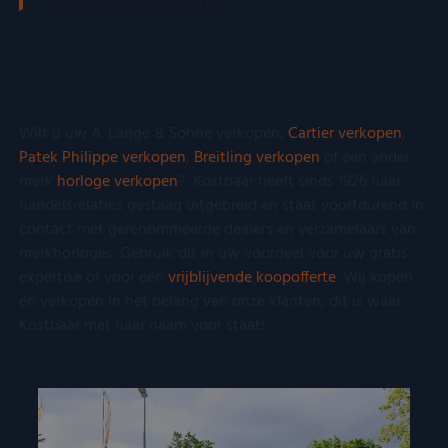
A. LANGE & SÖHNE VERKOPEN
Welke merkhorloges kopen wij
nog meer in?
Wilt u uw A. Lange & Söhne verkopen,
Cartier verkopen
,
Patek Philippe verkopen
,
Breitling verkopen
of een ander
merk
horloge verkopen
? Kostbaar heeft sinds 1926 haar
handelsrelaties gestaag uitgebreid en staat voortdurend in
contact met gerenommeerde dealers en verzamelaars van
merkhorloges. Gebruik dit in uw voordeel voor uw gratis
expertise of voor een
vrijblijvende koopofferte
. Wij kopen
en verkopen in het belang van onze klanten, dit is waar
Kostbaar met haar naam voor staat!