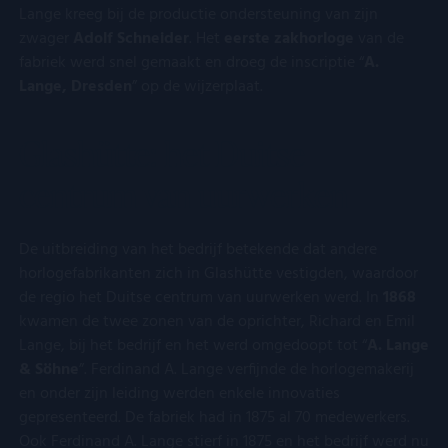
Lange kreeg bij de productie ondersteuning van zijn
zwager
Adolf Schneider
. Het
eerste zakhorloge
van de
Aanbieder
/
Naam
Vervaldatum
Omschrijving
Domein
Aanbieder
/
fabriek werd snel gemaakt en droeg de inscriptie “
A.
Naam
Vervaldatum
Omschrijving
Domein
Aanbieder
/
Naam
Vervaldatum
Omschrijving
Lange, Dresden
” op de wijzerplaat.
lt_channelflow
.kostbaar.nl
1 jaar
Domein
FPAU
.kostbaar.nl
2 maanden 4
Dit cookie wordt
Aanbieder
/
Naam
Vervaldatum
Omschrijvin
__Secure-YNID
.youtube.com
5 maanden 4
weken
gebruikt om
_ga_3M45NX1HHV
.kostbaar.nl
1 jaar 1
Deze cookie word
Domein
weken
gebruikersspecifieke
maand
gebruikt door
Glashütte: het Duitse
informatie op te
Google Analytics
_gcl_au
Google LLC
2 maanden 4
Deze cookie
__Secure-
.youtube.com
5 maanden 4
nemen over welke
om de sessiestat
.kostbaar.nl
weken
ingesteld do
ROLLOUT_TOKEN
weken
pagina's gebruikers
te behouden.
centrum van uurwerken
Doubleclick 
toegang hebben of
informatie u
bezoeken, inhoud
_ga
Google LLC
1 jaar 1
Deze cookienaam
hoe de eindg
van de webpagina
.kostbaar.nl
maand
gekoppeld aan
de website g
aan te passen op
Google Universal
en over even
De uitbreiding van het bedrijf betekende dat andere
basis van het
Analytics - wat e
advertenties
browsertype van
belangrijke updat
horlogefabrikanten zich in Glashütte vestigden, waardoor
eindgebruike
bezoekers, of
is van de meer
gezien voord
de regio het Duitse centrum van uurwerken werd. In
1868
andere informatie
algemeen gebrui
genoemde w
die de bezoeker
analyseservice v
bezocht.
kwamen de twee zonen van de oprichter, Richard en Emil
verzendt.
Google. Deze coo
Lange, bij het bedrijf en het werd omgedoopt tot “
A. Lange
wordt gebruikt o
IDE
Google LLC
1 jaar
Deze cookie
FPLC
.kostbaar.nl
20 uur
Deze cookie wordt
unieke gebruikers
.doubleclick.net
ingesteld do
& Söhne
”. Ferdinand A. Lange verfijnde de horlogemakerij
gebruikt om de
onderscheiden do
Doubleclick 
prestaties en
een willekeurig
en onder zijn leiding werden enkele innovaties
informatie u
functionaliteit
gegenereerd
hoe de eindg
gepresenteerd. De fabriek had in 1875 al 70 medewerkers.
voorkeuren van de
nummer toe te
de website g
website-gebruikers
wijzen als klant-I
en over even
Ook Ferdinand A. Lange stierf in 1875 en het bedrijf werd nu