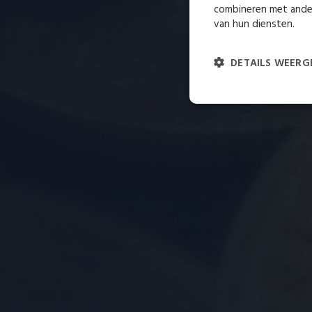
combineren met ander
van hun diensten.
DETAILS WEERG
Strikt
noodzakelijk
St
Strikt noodzakelijke cooki
niet goed worden gebruikt z
Naam
__cf_bm