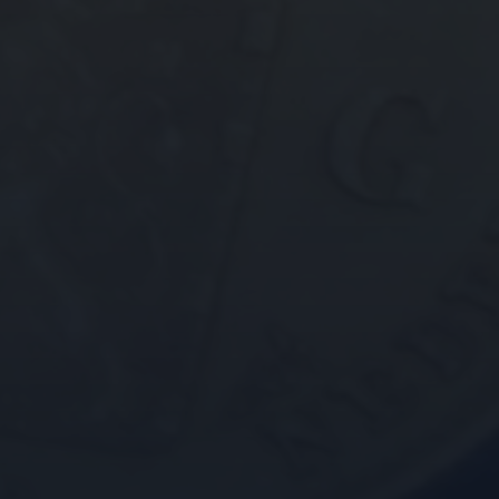
ebsite, om geldige
uik van hun website.
e-Script.com-service
e onthouden. De
oodzakelijk om correct
emming van de
actie met de site op te
toestemming van de
 privacybeleid en
n gerespecteerd in
Omschrijving
e nemen over welke
webpagina aan te
e sessiestatus te
ormatie die de bezoeker
ert informatie uit over
eventuele advertenties
nalytics - wat een
 genoemde website
rkeuren van de website-
 analyseservice van
ren. Het kan ook
ers te onderscheiden
e meten hoe gebruikers
als klant-ID. Het is
ert informatie uit over
 gebruikt om
eventuele advertenties
n voor de
 genoemde website