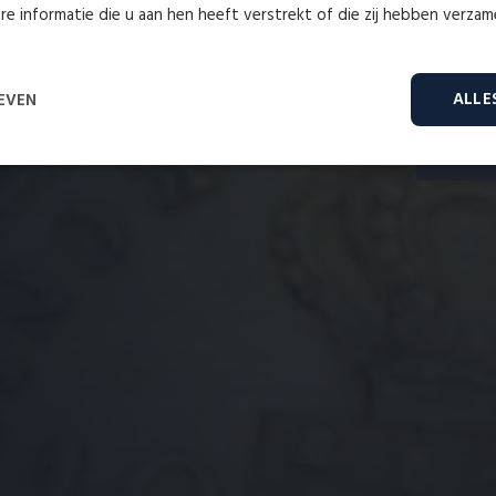
e informatie die u aan hen heeft verstrekt of die zij hebben verza
Wij
ALLE
EVEN
Prestatie
Targeting
Functioneel
rikt noodzakelijk
Prestatie
Targeting
Functioneel
Niet-geclassifice
es maken de kernfunctionaliteiten van de website mogelijk, zoals gebruikersaanmelding en acc
onder de strikt noodzakelijke cookies.
Aanbieder
/
Vervaldatum
Omschrijving
Domein
Cloudflare
29 minuten
Deze cookie wordt gebruikt om ondersche