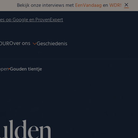
Bekijk onze interviews met
EenVandaag
en
WDR!
ies op Google en ProvenExpert
Over ons
OUR
Geschiedenis
open
Gouden tientje
ulden