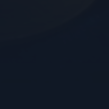
YSC
FPID
VISITOR_INFO1_LIVE