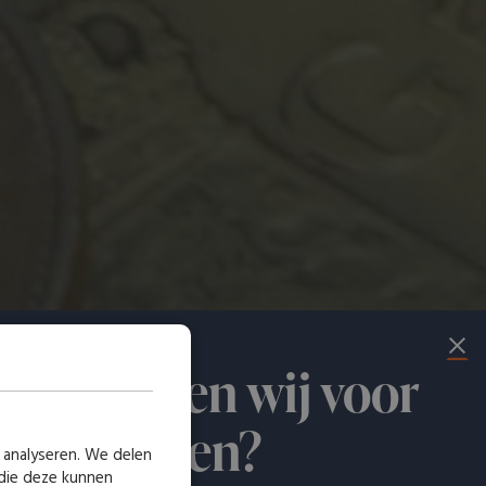
at kunnen wij voor
 betekenen?
 analyseren. We delen
 die deze kunnen