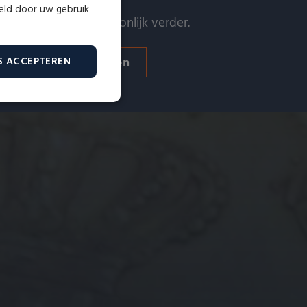
meld door uw gebruik
 helpen u graag persoonlijk verder.
Verkopen
Taxeren
S ACCEPTEREN
Niet-
geclassificeerd
erd
ountbeheer. De website kan
id te maken tussen