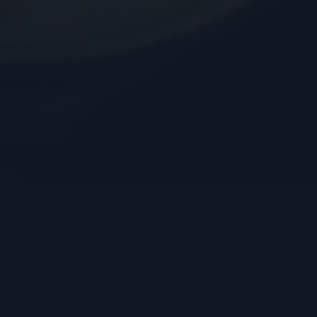
eergaven van
voorkeuren van de
iseerde ervaring te
ruikersvoorkeuren bij
ngesloten; het kan ook
 versie van de