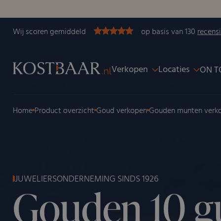
Wij scoren gemiddeld
op basis van 130
recens
Verkopen
Locaties
ON T
Home
Product overzicht
Goud verkopen
Gouden munten verk
JUWELIERSONDERNEMING SINDS 1926
Gouden 10 g