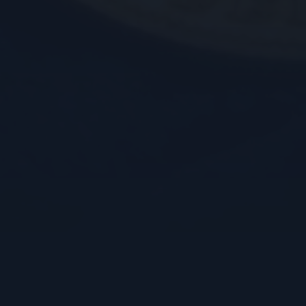
analyserapporten van de site.
bezocht.
Google LLC
Sessie
Deze cookie wordt door YouTube ingesteld om w
.youtube.com
ingesloten video's bij te houden.
Google
1 jaar 1
Deze cookie wordt gebruikt om het gedrag en de 
.kostbaar.nl
maand
gebruiker bij te houden en zo een meer gepersonal
bieden.
Google LLC
5 maanden 4
Deze cookie wordt door YouTube ingesteld om geb
.youtube.com
weken
te houden voor YouTube-video's die in sites zijn i
bepalen of de websitebezoeker de nieuwe of oude
YouTube-interface gebruikt.