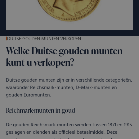
CookieScriptConsent
CookieScript
4 weken 2
Dez
Google Privacy
kostbaar.nl
dagen
word
Policy
door
Scri
serv
coo
van 
ont
DUITSE GOUDEN MUNTEN VERKOPEN
coo
van
Welke Duitse gouden munten
Scri
noo
corr
kunt u verkopen?
VISITOR_PRIVACY_METADATA
YouTube
5 maanden 4
Dez
.youtube.com
weken
word
om 
Duitse gouden munten zijn er in verschillende categorieën,
toe
van 
waaronder Reichsmark-munten, D-Mark-munten en
en 
gouden Euromunten.
voo
inte
site
Het 
Reichmark-munten in goud
geg
toe
van
De gouden Reichsmark-munten werden tussen 1871 en 1915
met
geslagen en dienden als officieel betaalmiddel. Deze
tot 
priv