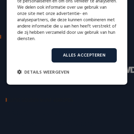
te personaliseren en om ons verkeer te analyseren.
We delen ook informatie over uw gebruik van
onze site met onze advertentie- en
analysepartners, die deze kunnen combineren met
andere informatie die u aan hen heeft verstrekt of
die zij hebben verzameld door uw gebruik van hun
IN DE MEDIA: VERTROUWD EN ERKEND
diensten.
Bekend van radio en televisie
ALLES ACCEPTEREN
DETAILS WEERGEVEN
Strikt
Prestatie
Targeting
noodzakelijk
DUITSE GOUDEN MUNT VERKOPEN
Waarom Duitse gouden munten
Functioneel
Niet-geclassificeerd
verkopen bij Kostbaar?