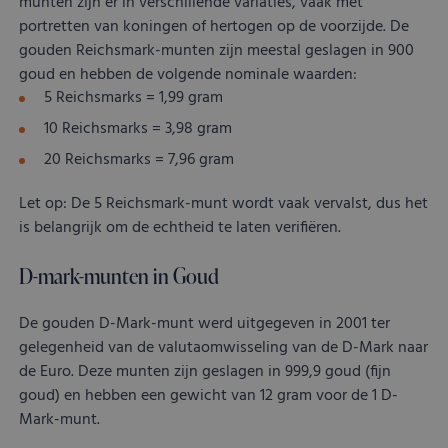
munten zijn er in verschillende variaties, vaak met
inst
zod
portretten van koningen of hertogen op de voorzijde. De
voo
gouden Reichsmark-munten zijn meestal geslagen in 900
wor
gere
goud en hebben de volgende nominale waarden:
toe
5 Reichsmarks = 1,99 gram
sess
10 Reichsmarks = 3,98 gram
20 Reichsmarks = 7,96 gram
Aanbieder
/
Naam
Vervaldatum
Omschrijving
Domein
Aanbieder
/
Naam
Vervaldatum
Omschrijving
Let op: De 5 Reichsmark-munt wordt vaak vervalst, dus het
Domein
Aanbieder
/
Naam
Vervaldatum
Omschrijving
lt_channelflow
.kostbaar.nl
1 jaar
Domein
is belangrijk om de echtheid te laten verifiëren.
FPAU
.kostbaar.nl
2 maanden 4
Dit cookie wordt
Aanbieder
/
Naam
Vervaldatum
Omschrijvin
__Secure-YNID
.youtube.com
5 maanden 4
weken
gebruikt om
_ga_3M45NX1HHV
.kostbaar.nl
1 jaar 1
Deze cookie word
Domein
weken
gebruikersspecifieke
maand
gebruikt door
D-mark-munten in Goud
informatie op te
Google Analytics
_gcl_au
Google LLC
2 maanden 4
Deze cookie
__Secure-
.youtube.com
5 maanden 4
nemen over welke
om de sessiestat
.kostbaar.nl
weken
ingesteld do
ROLLOUT_TOKEN
weken
pagina's gebruikers
te behouden.
Doubleclick 
De gouden D-Mark-munt werd uitgegeven in 2001 ter
toegang hebben of
informatie u
bezoeken, inhoud
_ga
Google LLC
1 jaar 1
Deze cookienaam
hoe de eindg
gelegenheid van de valutaomwisseling van de D-Mark naar
van de webpagina
.kostbaar.nl
maand
gekoppeld aan
de website g
aan te passen op
de Euro. Deze munten zijn geslagen in 999,9 goud (fijn
Google Universal
en over even
basis van het
Analytics - wat e
advertenties
goud) en hebben een gewicht van 12 gram voor de 1 D-
browsertype van
belangrijke updat
eindgebruike
bezoekers, of
is van de meer
gezien voord
Mark-munt.
andere informatie
algemeen gebrui
genoemde w
die de bezoeker
analyseservice v
bezocht.