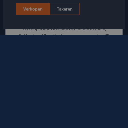
Verkopen
Taxeren
Altijd in de omgeving
Verkoop uw kostbaarheden in Amsterdam,
Rotterdam, Utrecht of een van onze andere 30
afspraaklocaties door heel Nederland!
Snelle afhandeling
U ontvangt direct een bod zonder verplichtingen. Bij
akkoord wordt het bedrag direct uitbetaald.