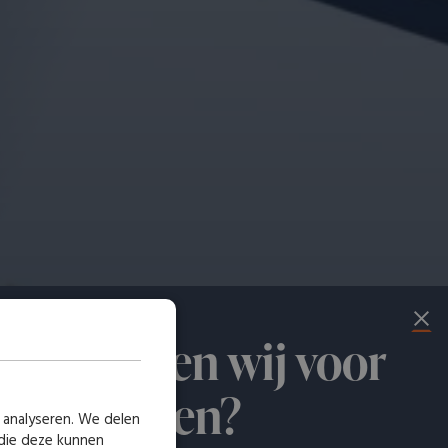
at kunnen wij voor
 betekenen?
 analyseren. We delen
 die deze kunnen