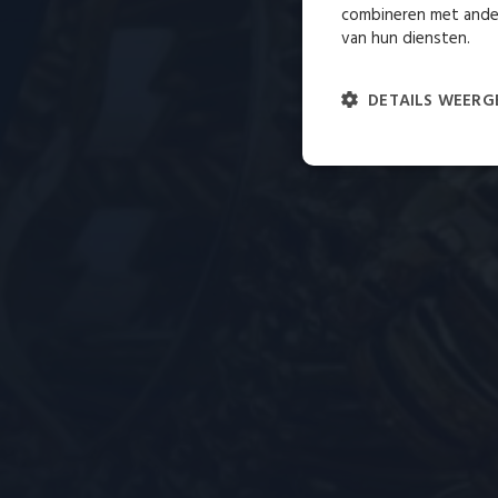
combineren met ander
van hun diensten.
DETAILS WEERG
Strikt
noodzakelijk
St
Strikt noodzakelijke cooki
niet goed worden gebruikt z
Naam
__cf_bm