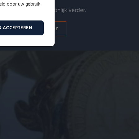
meld door uw gebruik
 helpen u graag persoonlijk verder.
Verkopen
Taxeren
S ACCEPTEREN
Niet-
geclassificeerd
erd
ountbeheer. De website kan
id te maken tussen