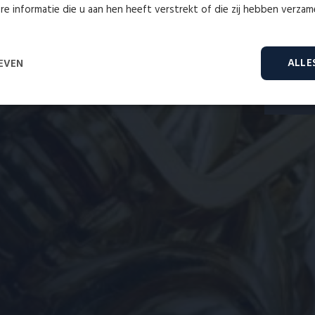
e informatie die u aan hen heeft verstrekt of die zij hebben verza
Wij
ALLE
EVEN
Prestatie
Targeting
Functioneel
rikt noodzakelijk
Prestatie
Targeting
Functioneel
Niet-geclassifice
es maken de kernfunctionaliteiten van de website mogelijk, zoals gebruikersaanmelding en acc
onder de strikt noodzakelijke cookies.
Aanbieder
/
Vervaldatum
Omschrijving
Domein
Cloudflare
29 minuten
Deze cookie wordt gebruikt om ondersche