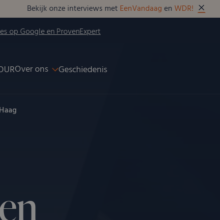
Bekijk onze interviews met
EenVandaag
en
WDR!
ies op Google en ProvenExpert
Over ons
OUR
Geschiedenis
 Haag
pen