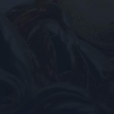
ebsite, om geldige
uik van hun website.
e-Script.com-service
e onthouden. De
oodzakelijk om correct
emming van de
actie met de site op te
toestemming van de
 privacybeleid en
n gerespecteerd in
Omschrijving
e nemen over welke
webpagina aan te
e sessiestatus te
ormatie die de bezoeker
ert informatie uit over
eventuele advertenties
nalytics - wat een
 genoemde website
rkeuren van de website-
 analyseservice van
ren. Het kan ook
ers te onderscheiden
e meten hoe gebruikers
als klant-ID. Het is
ert informatie uit over
 gebruikt om
eventuele advertenties
n voor de
 genoemde website