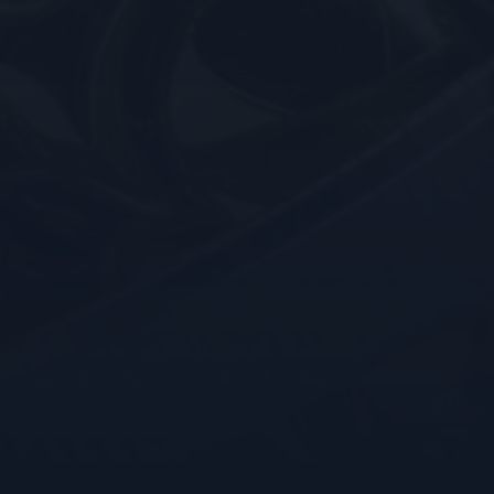
eergaven van
voorkeuren van de
iseerde ervaring te
ruikersvoorkeuren bij
ngesloten; het kan ook
 versie van de