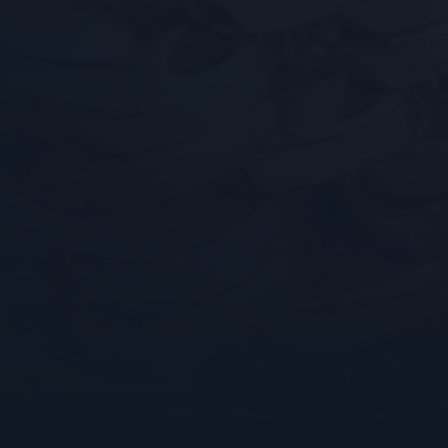
YSC
FPID
VISITOR_INFO1_LIVE