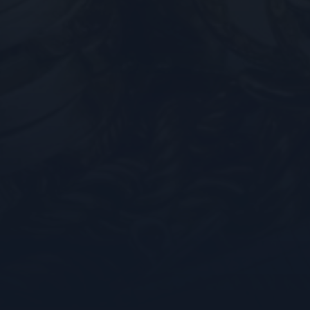
analyserapporten van de site.
bezocht.
Google LLC
Sessie
Deze cookie wordt door YouTube ingesteld om w
.youtube.com
ingesloten video's bij te houden.
Google
1 jaar 1
Deze cookie wordt gebruikt om het gedrag en de 
.kostbaar.nl
maand
gebruiker bij te houden en zo een meer gepersonal
bieden.
Google LLC
5 maanden 4
Deze cookie wordt door YouTube ingesteld om geb
.youtube.com
weken
te houden voor YouTube-video's die in sites zijn i
bepalen of de websitebezoeker de nieuwe of oude
YouTube-interface gebruikt.