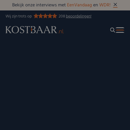
Bekijk onze interviews met
EenVandaag
en
WDR!
Wij zijn trots op
208
beoordelingen!