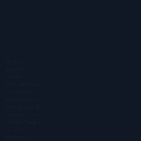
Hoe
mogen
wij u
helpen?
Boek op elk
gewenst
moment op
onze website, of
telefonisch,
afspraken voor
één van onze 30
afspraaklocaties.
Wij zijn 7 dagen
per week
telefonisch