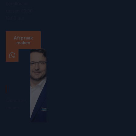
bereikbaar
tussen 09:00 –
19:00 uur.
Afspraak
maken
Marius
Tsakonis
Oprichter,
expert