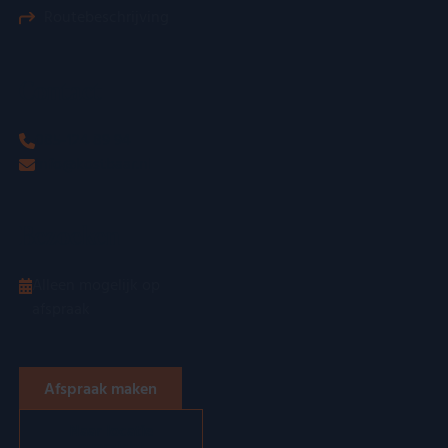
Routebeschrijving
Contact
085-124 89 94
info@kostbaar.nl
Bezoeken
Alleen mogelijk op
afspraak
Afspraak maken
Naar locatie