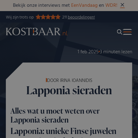
Bekijk onze interviews met
EenVandaag
en
WDR!
Wij zijn trots op
211
beoordelingen!
1 feb 2025
3 minuten lezen
DOOR IRINA IOANNIDIS
Lapponia sieraden
Alles wat u moet weten over
Lapponia sieraden
Lapponia: unieke Finse juwelen