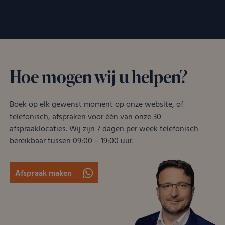
zonder de strikt noodzakelijke cookies.
Aanbieder
/
Naam
Vervaldatum
Oms
Domein
__cf_bm
Cloudflare
29 minuten
Dez
Inc.
55 seconden
word
.kostbaar.nl
om 
te 
Hoe mogen wij u helpen?
men
Dit 
voor
om 
rapp
Boek op elk gewenst moment op onze website, of
kun
over
telefonisch, afspraken voor één van onze 30
van
afspraaklocaties. Wij zijn 7 dagen per week telefonisch
CookieScriptConsent
CookieScript
4 weken 2
Dez
bereikbaar tussen 09:00 – 19:00 uur.
Google Privacy
kostbaar.nl
dagen
word
Policy
door
Scri
serv
Afspraak maken
coo
van 
ont
coo
van
Scri
noo