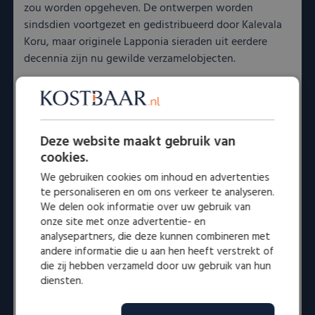
zou worden opgeheven. De ontwerpen worden
sindsdien voortgezet en gedistribueerd door Kalevala
Koru, maar originele Lapponia sieraden uit eerdere
decennia zijn nu gewilde verzamelobjecten.
Heeft u Lapponia sieraden die u niet meer draagt? Dit
is het perfecte moment om ze te verkopen! Vanwege
de zeldzaamheid en iconische status van Lapponia
Deze website maakt gebruik van
juwelen kunnen ze een hoge waarde hebben. Bij
cookies.
Kostbaar.nl helpen wij u graag met een deskundige
We gebruiken cookies om inhoud en advertenties
taxatie en bieden wij u de mogelijkheid om uw
te personaliseren en om ons verkeer te analyseren.
Lapponia sieraden tegen een eerlijke prijs te verkopen.
We delen ook informatie over uw gebruik van
onze site met onze advertentie- en
Verkoop uw Lapponia sieraden aan
analysepartners, die deze kunnen combineren met
Kostbaar.nl
andere informatie die u aan hen heeft verstrekt of
die zij hebben verzameld door uw gebruik van hun
Wij zijn gespecialiseerd in het taxeren en aankopen
diensten.
van originele Lapponia sieraden. Dankzij onze
expertise kunnen wij uw sieraden nauwkeurig