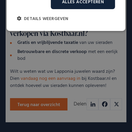
ALLES ACCEPTEREN
koppelen aan de periode waarin ze zijn vervaardigd en
de actuele marktwaarde bepalen.
DETAILS WEERGEVEN
Waarom uw Lapponia sieraden
verkopen via Kostbaar.nl?
Strikt
Prestatie
Targeting
noodzakelijk
Gratis en vrijblijvende taxatie
van uw sieraden
Betrouwbare en discrete verkoop
met een eerlijk
bod
Functioneel
Niet-geclassificeerd
Wilt u weten wat uw Lapponia juwelen waard zijn?
Dien
vandaag nog een aanvraag in
bij Kostbaar.nl en
ontdek hoeveel uw sieraden kunnen opleveren!
Strikt noodzakelijk
Prestatie
Targeting
Delen
Terug naar overzicht
Functioneel
Niet-geclassificeerd
LinkedIn
Facebook
X
Strikt noodzakelijke cookies maken de kernfunctionaliteiten van
de website mogelijk, zoals gebruikersaanmelding en
accountbeheer. De website kan niet goed worden gebruikt