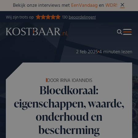
Bekijk onze interviews met
EenVandaag
en
WDR!
Wij zijn trots op
130
beoordelingen!
2 feb 2025
4 minuten lezen
DOOR IRINA IOANNIDIS
Bloedkoraal:
eigenschappen, waarde,
onderhoud en
bescherming