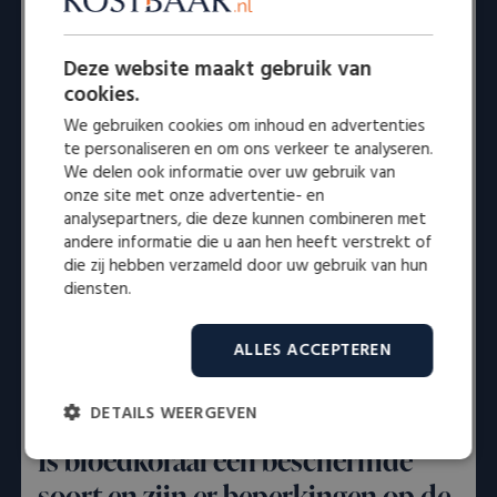
Dit zijn enkele belangrijke onderhoudstips:
Vermijd langdurige blootstelling aan zonlicht
: UV-
Deze website maakt gebruik van
straling kan ervoor zorgen dat bloedkoraal zijn
cookies.
dieprode kleur verliest. Bewaar sieraden daarom op
We gebruiken cookies om inhoud en advertenties
een donkere, droge plek.
te personaliseren en om ons verkeer te analyseren.
Vermijd water en chemicaliën
: Bloedkoraal is
We delen ook informatie over uw gebruik van
gevoelig voor zeep, parfums en
onze site met onze advertentie- en
analysepartners, die deze kunnen combineren met
schoonmaakmiddelen. Vermijd contact met water
andere informatie die u aan hen heeft verstrekt of
en bewaar bloedkoralen sieraden apart van andere
die zij hebben verzameld door uw gebruik van hun
sieraden.
diensten.
Gebruik olie voor onderhoud
: Door bloedkoraal af
en toe licht in te vetten met een natuurlijke olie
ALLES ACCEPTEREN
(bijvoorbeeld olijfolie of amandelolie), blijft het
oppervlak gehydrateerd en voorkomt u uitdroging
en verkleuring.
DETAILS WEERGEVEN
Is bloedkoraal een beschermde
Strikt
Prestatie
Targeting
noodzakelijk
soort en zijn er beperkingen op de