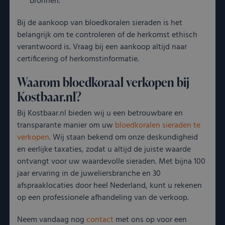
bronnen.
men
Dit 
voor
Bij de aankoop van bloedkoralen sieraden is het
om 
rapp
belangrijk om te controleren of de herkomst ethisch
kun
verantwoord is. Vraag bij een aankoop altijd naar
over
van
certificering of herkomstinformatie.
CookieScriptConsent
CookieScript
4 weken 2
Dez
Google Privacy
kostbaar.nl
dagen
word
Waarom bloedkoraal verkopen bij
Policy
door
Scri
Kostbaar.nl?
serv
coo
Bij Kostbaar.nl bieden wij u een betrouwbare en
van 
ont
transparante manier om uw
bloedkoralen sieraden te
coo
verkopen
. Wij staan bekend om onze deskundigheid
van
Scri
en eerlijke taxaties, zodat u altijd de juiste waarde
noo
corr
ontvangt voor uw waardevolle sieraden. Met bijna 100
jaar ervaring in de juweliersbranche en 30
VISITOR_PRIVACY_METADATA
YouTube
5 maanden 4
Dez
.youtube.com
weken
word
afspraaklocaties door heel Nederland, kunt u rekenen
om 
op een professionele afhandeling van de verkoop.
toe
van 
en 
Neem vandaag nog
contact
met ons op voor een
voo