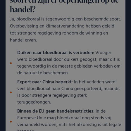
handel?
Functioneel
Niet-geclassificeerd
Ja, bloedkoraal is tegenwoordig een beschermde soort.
Overbevissing en klimaatverandering hebben geleid
tot strengere regelgeving rondom de winning en
handel ervan.
Duiken naar bloedkoraal is verboden
: Vroeger
werd bloedkoraal door duikers geoogst, maar dit is
Strikt noodzakelijk
Prestatie
Targeting
tegenwoordig in de meeste gebieden verboden om
Functioneel
Niet-geclassificeerd
de natuur te beschermen.
Strikt noodzakelijke cookies maken de kernfunctionaliteiten van
Export naar China beperkt
: In het verleden werd
de website mogelijk, zoals gebruikersaanmelding en
veel bloedkoraal naar China geëxporteerd, maar dit
accountbeheer. De website kan niet goed worden gebruikt
zonder de strikt noodzakelijke cookies.
is door strengere regelgeving sterk
Aanbieder
/
teruggedrongen.
Naam
Vervaldatum
Oms
Domein
Binnen de EU geen handelsrestricties
: In de
__cf_bm
Cloudflare
29 minuten
Dez
Europese Unie mag bloedkoraal nog steeds vrij
Inc.
55 seconden
word
.kostbaar.nl
om 
verhandeld worden, mits het afkomstig is uit legale
te 