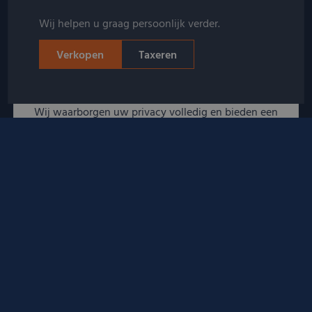
Wij helpen u graag persoonlijk verder.
Verkopen
Taxeren
Veilig en discreet
Wij waarborgen uw privacy volledig en bieden een
veilige en persoonlijke dienstverlening op discrete
afspraaklocaties.
Altijd in de omgeving
Verkoop uw kostbaarheden in Amsterdam,
Rotterdam, Utrecht of een van onze andere 30