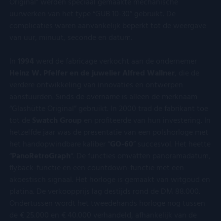
Original” werden speciaal gemaakte mechanische
betrokken bij het
bezoekers-, sessi
verzamelen van
en
YSC
Google LLC
Sessie
Deze cookie
uurwerken van het type “GUB 10-30” gebruikt. De
analytics gegevens
campagnegegev
.youtube.com
door YouTu
complicaties waren aanvankelijk beperkt tot de weergave
om te meten hoe
te berekenen voo
ingesteld o
gebruikers omgaan
de
weergaven 
van uur, minuut, seconde en datum.
met de functies van
analyserapporte
ingesloten vi
de site.
van de site.
te houden.
In
1994
werd de fabricage verkocht aan de ondernemer
FPID
Google
1 jaar 1
Deze cookie
.kostbaar.nl
maand
gebruikt om
Heinz W. Pfeifer en de juwelier Alfred Wallner
, die de
gedrag en d
verdere ontwikkeling van innovaties en ontwerpen
voorkeuren 
gebruiker bij
aanstuurden. Sinds de overname is alleen de merknaam
houden en z
“Glashütte Original” gebruikt. In 2000 trad de fabrikant toe
meer
gepersonali
tot de
Swatch
Group
en profiteerde van hun investering. In
ervaring te b
hetzelfde jaar was de presentatie van een polshorloge met
VISITOR_INFO1_LIVE
Google LLC
5 maanden 4
Deze cookie
het handopwindbare kaliber “
GO-60
” succesvol. Het heette
.youtube.com
weken
door YouTu
ingesteld o
“
PanoRetroGraph
“. De functies omvatten panoramadatum,
gebruikersv
flyback-functie en een countdown-functie met een
bij te houde
YouTube-vide
akoestisch signaal. Het horloge is gemaakt van witgoud en
in sites zijn
ingesloten; 
platina. De verkoopprijs lag destijds rond de DM 88.000.
ook bepalen
Ondertussen wordt het tweedehands horloge nog tussen
websitebezo
nieuwe of ou
de € 25.000 en € 40.000 verhandeld, afhankelijk van de
van de YouT