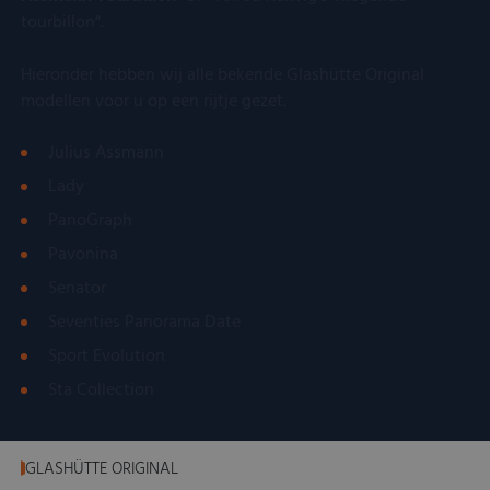
tourbillon”.
Hieronder hebben wij alle bekende Glashütte Original
modellen voor u op een rijtje gezet.
Julius Assmann
Lady
PanoGraph
Pavonina
Senator
Seventies Panorama Date
Sport Evolution
Sta Collection
GLASHÜTTE ORIGINAL