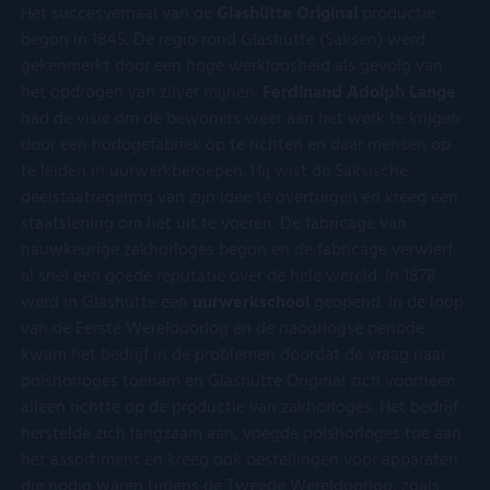
Het succesverhaal van de
Glashütte Original
productie
VISITOR_PRIVACY_METADATA
YouTube
5 maanden 4
Dez
.youtube.com
weken
word
begon in 1845. De regio rond Glashütte (Saksen) werd
om 
gekenmerkt door een hoge werkloosheid als gevolg van
toe
van 
het opdrogen van zilver mijnen.
Ferdinand Adolph Lange
en 
voo
had de visie om de bewoners weer aan het werk te krijgen
inte
door een horlogefabriek op te richten en daar mensen op
site
Het 
te leiden in uurwerkberoepen. Hij wist de Saksische
geg
deelstaatregering van zijn idee te overtuigen en kreeg een
toe
van
staatslening om het uit te voeren. De fabricage van
met
tot 
nauwkeurige zakhorloges begon en de fabricage verwierf
priv
al snel een goede reputatie over de hele wereld. In 1878
inst
zod
werd in Glashütte een
uurwerkschool
geopend. In de loop
voo
van de Eerste Wereldoorlog en de naoorlogse periode
wor
gere
kwam het bedrijf in de problemen doordat de vraag naar
toe
sess
polshorloges toenam en Glashütte Original zich voorheen
alleen richtte op de productie van zakhorloges. Het bedrijf
herstelde zich langzaam aan, voegde polshorloges toe aan
het assortiment en kreeg ook bestellingen voor apparaten
Aanbieder
/
Naam
Vervaldatum
Omschrijving
Domein
Aanbieder
/
die nodig waren tijdens de Tweede Wereldoorlog, zoals
Naam
Vervaldatum
Omschrijving