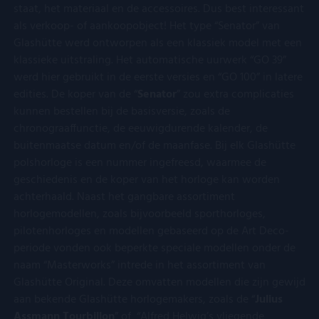
staat, het materiaal en de accessoires. Dus best interessant
interface geb
als verkoop- of aankoopobject! Het type “Senator” van
Glashütte werd ontworpen als een klassiek model met een
klassieke uitstraling. Het automatische uurwerk “GO 39”
werd hier gebruikt in de eerste versies en “GO 100” in latere
edities. De koper van de “
Senator
” zou extra complicaties
kunnen bestellen bij de basisversie, zoals de
chronograaffunctie, de eeuwigdurende kalender, de
buitenmaatse datum en/of de maanfase. Bij elk Glashütte
polshorloge is een nummer ingefreesd, waarmee de
geschiedenis en de koper van het horloge kan worden
achterhaald. Naast het gangbare assortiment
horlogemodellen, zoals bijvoorbeeld sporthorloges,
pilotenhorloges en modellen gebaseerd op de Art Deco-
periode vonden ook beperkte speciale modellen onder de
naam “Masterworks” intrede in het assortiment van
Glashütte Original. Deze omvatten modellen die zijn gewijd
aan bekende Glashütte horlogemakers, zoals de “
Julius
Assmann Tourbillon
” of “Alfred Helwig’s vliegende