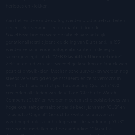
Domein
Aanbieder
/
Naam
Vervaldatum
Omschrijving
lt_channelflow
.kostbaar.nl
1 jaar
horloges en klokken.
Domein
FPAU
.kostbaar.nl
2 maanden 4
Dit cookie wordt
Aanbieder
/
Naam
Vervaldatum
Omschrijvin
__Secure-YNID
.youtube.com
5 maanden 4
weken
gebruikt om
_ga_3M45NX1HHV
.kostbaar.nl
1 jaar 1
Deze cookie word
Domein
weken
gebruikersspecifieke
maand
gebruikt door
Aan het einde van de oorlog werden productiefaciliteiten
informatie op te
Google Analytics
_gcl_au
Google LLC
2 maanden 4
Deze cookie
gedeeltelijk verwoest en ontmanteld door de
__Secure-
.youtube.com
5 maanden 4
nemen over welke
om de sessiestat
.kostbaar.nl
weken
ingesteld do
ROLLOUT_TOKEN
weken
pagina's gebruikers
te behouden.
Doubleclick 
Sovjetbezetting en werd de fabriek aanvankelijk
toegang hebben of
informatie u
genationaliseerd tijdens de deling van Duitsland. In 1951
bezoeken, inhoud
_ga
Google LLC
1 jaar 1
Deze cookienaam
hoe de eindg
van de webpagina
.kostbaar.nl
maand
gekoppeld aan
de website g
werden verschillende horlogefabrikanten in de regio
aan te passen op
Google Universal
en over even
basis van het
Analytics - wat e
samengevoegd tot de “
VEB Glashütter Uhrenbetriebe
”.​
advertenties
browsertype van
belangrijke updat
eindgebruike
Zelfs in de tijd van het tweedelige land kon de fabriek zich
bezoekers, of
is van de meer
gezien voord
andere informatie
algemeen gebrui
genoemde w
positief ontwikkelen. Mechanische uurwerken werden nog
die de bezoeker
analyseservice v
bezocht.
steeds vervaardigd en geïnstalleerd en zelfs verkocht in
verzendt.
Google. Deze coo
wordt gebruikt o
IDE
Google LLC
1 jaar
Deze cookie
West-Duitsland via het postorderbedrijf Quelle. In 1990
FPLC
.kostbaar.nl
20 uur
Deze cookie wordt
unieke gebruikers
.doubleclick.net
ingesteld do
gebruikt om de
onderscheiden do
creëerden alle leden van de VEB de “Glashütte Watch
Doubleclick 
prestaties en
een willekeurig
informatie u
Company (GUB)” en werden mechanische polshorloges van
functionaliteit
gegenereerd
hoe de eindg
voorkeuren van de
nummer toe te
de website g
hoge kwaliteit gemaakt onder de bedrijfsnamen “GUB” en
website-gebruikers
wijzen als klant-I
en over even
“Glashütte Original”. Gekochte Zwitserse uurwerken
op te slaan en te
Het is opgenome
advertenties
volgen om hun
in elk
eindgebruike
werden gebruikt voor horloges met de aanduiding “GUB”,
surfervaring te
paginaverzoek o
gezien voord
verbeteren. Het kan
een site en wordt
en voor de modellen met de aanduiding “Glashütte
genoemde w
ook worden
gebruikt om
bezocht.