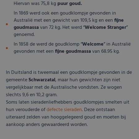
die de bezoeker
analyseservice v
bezocht.
Hiervan was 75,8 kg
puur goud.
verzendt.
Google. Deze coo
wordt gebruikt o
IDE
Google LLC
1 jaar
Deze cookie
In 1869 werd ook een goudklompje gevonden in
FPLC
.kostbaar.nl
20 uur
Deze cookie wordt
unieke gebruikers
.doubleclick.net
ingesteld do
gebruikt om de
onderscheiden do
Australië met een gewicht van 109,5 kg en een
fijne
Doubleclick 
prestaties en
een willekeurig
informatie u
goudmassa
van 72 kg. Het werd “
Welcome Stranger
”
functionaliteit
gegenereerd
hoe de eindg
voorkeuren van de
nummer toe te
genoemd.
de website g
website-gebruikers
wijzen als klant-I
en over even
op te slaan en te
Het is opgenome
advertenties
In 1858 de werd de goudklomp “
Welcome
” in Australië
volgen om hun
in elk
eindgebruike
gevonden met een
fijne goudmassa
van 68.95 kg.
surfervaring te
paginaverzoek o
gezien voord
verbeteren. Het kan
een site en wordt
genoemde w
ook worden
gebruikt om
bezocht.
betrokken bij het
bezoekers-, sessi
verzamelen van
en
YSC
Google LLC
Sessie
Deze cookie
In Duitsland is tweemaal een goudklompje gevonden in de
analytics gegevens
campagnegegev
.youtube.com
door YouTu
gemeente
Schwarzatal
, maar hun gewichten zijn niet
om te meten hoe
te berekenen voo
ingesteld o
gebruikers omgaan
de
weergaven 
vergelijkbaar met de Australische vondsten. Ze wogen
met de functies van
analyserapporte
ingesloten vi
de site.
van de site.
slechts 9,6 en 10,2 gram.
te houden.
Soms laten sieradenliefhebbers goudklompjes smelten uit
FPID
Google
1 jaar 1
Deze cookie
.kostbaar.nl
maand
gebruikt om
hun verouderde of
defecte sieraden
. Deze ontstaan
gedrag en d
uiteraard zelden van hooggelegeerd goud en moeten bij
voorkeuren 
gebruiker bij
aankoop anders gewaardeerd worden.
houden en z
meer
gepersonali