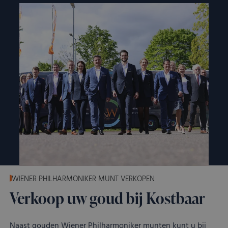
bij te houde
YouTube-vide
in sites zijn
ingesloten; 
ook bepalen
websitebezo
nieuwe of ou
van de YouT
interface geb
WIENER PHILHARMONIKER MUNT VERKOPEN
Verkoop uw goud bij Kostbaar
Naast gouden Wiener Philharmoniker munten kunt u bij