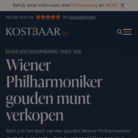
Bekijk onze interviews met
EenVandaag
en
WDR!
Wij zijn trots op
130
beoordelingen!
JUWELIERSONDERNEMING SINDS 1926
Wiener
Philharmoniker
gouden munt
verkopen
Bent u in het bezit van een gouden Wiener Philharmoniker-