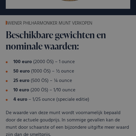
coo
van 
ont
coo
van
WIENER PHILHARMONIKER MUNT VERKOPEN
Scri
noo
Beschikbare gewichten en
corr
VISITOR_PRIVACY_METADATA
YouTube
5 maanden 4
Dez
nominale waarden:
.youtube.com
weken
word
om 
toe
van 
100 euro
(2000 ÖS) – 1 ounce
en 
voo
50 euro
(1000 ÖS) – ½ ounce
inte
site
25 euro
(500 ÖS) – ¼ ounce
Het 
geg
10 euro
(200 ÖS) – 1/10 ounce
toe
van
4 euro
– 1/25 ounce (speciale editie)
met
tot 
priv
De waarde van deze munt wordt voornamelijk bepaald
inst
door de actuele goudprijs. In sommige gevallen kan de
zod
voo
munt door schaarste of een bijzondere uitgifte meer waard
wor
gere
zijn dan de smeltprijs.