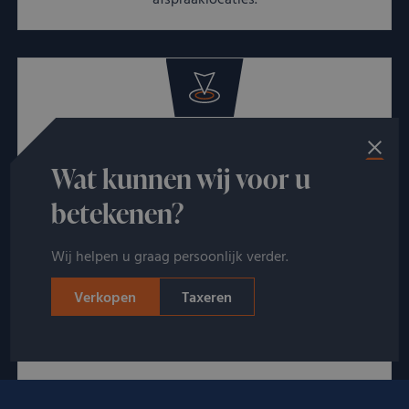
afspraaklocaties.
Altijd in de omgeving
Wat kunnen wij voor u
Verkoop uw kostbaarheden in Amsterdam,
betekenen?
Rotterdam, Utrecht of een van onze andere 30
afspraaklocaties door heel Nederland!
Wij helpen u graag persoonlijk verder.
Verkopen
Taxeren
Snelle afhandeling