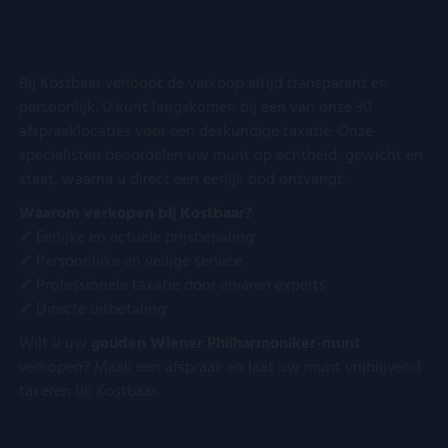
functionaliteit
gegenereerd
hoe de eindg
munt verkopen bij Kostbaar
voorkeuren van de
nummer toe te
de website g
website-gebruikers
wijzen als klant-I
en over even
op te slaan en te
Het is opgenome
advertenties
volgen om hun
in elk
eindgebruike
Bij Kostbaar verloopt de verkoop altijd transparant en
surfervaring te
paginaverzoek o
gezien voord
verbeteren. Het kan
een site en wordt
genoemde w
persoonlijk. U kunt langskomen bij een van onze 30
ook worden
gebruikt om
bezocht.
betrokken bij het
afspraaklocaties voor een deskundige taxatie. Onze
bezoekers-, sessi
verzamelen van
en
YSC
Google LLC
Sessie
Deze cookie
specialisten beoordelen uw munt op echtheid, gewicht en
analytics gegevens
campagnegegev
.youtube.com
door YouTu
om te meten hoe
te berekenen voo
ingesteld o
staat, waarna u direct een eerlijk bod ontvangt.
gebruikers omgaan
de
weergaven 
met de functies van
analyserapporte
ingesloten vi
Waarom verkopen bij Kostbaar?
de site.
van de site.
te houden.
✔ Eerlijke en actuele prijsbepaling
FPID
Google
1 jaar 1
Deze cookie
✔ Persoonlijke en veilige service
.kostbaar.nl
maand
gebruikt om
gedrag en d
✔ Professionele taxatie door ervaren experts
voorkeuren 
✔ Directe uitbetaling
gebruiker bij
houden en z
Wilt u uw
gouden Wiener Philharmoniker-munt
meer
gepersonali
verkopen? Maak een afspraak en laat uw munt vrijblijvend
ervaring te b
taxeren bij Kostbaar.
VISITOR_INFO1_LIVE
Google LLC
5 maanden 4
Deze cookie
.youtube.com
weken
door YouTu
ingesteld o
gebruikersv