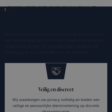
VERKOPEN MET EEN GOED GEVOEL GEWOON ZOALS HET
HOORT
Altijd werkzaam in uw belang
Als familieonderneming met jarenlange ervaring begrijpen
we hoe belangrijk het is om in een veilige en betrouwbare
omgeving te werken. Uw kostbaarheden verdienen de
beste zorg, en wij staan klaar om u die te bieden.
Veilig en discreet
Wij waarborgen uw privacy volledig en bieden een
veilige en persoonlijke dienstverlening op discrete