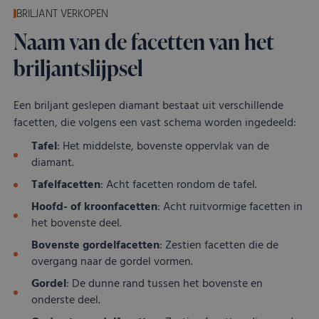
om 
BRILJANT VERKOPEN
toe
van 
Naam van de facetten van het
en 
voo
briljantslijpsel
inte
site
Het 
geg
Een briljant geslepen diamant bestaat uit verschillende
toe
van
facetten, die volgens een vast schema worden ingedeeld:
met
tot 
Tafel
: Het middelste, bovenste oppervlak van de
priv
inst
diamant.
zod
voo
Tafelfacetten
: Acht facetten rondom de tafel.
wor
gere
Hoofd- of kroonfacetten
: Acht ruitvormige facetten in
toe
het bovenste deel.
sess
Bovenste gordelfacetten
: Zestien facetten die de
overgang naar de gordel vormen.
Aanbieder
/
Gordel
: De dunne rand tussen het bovenste en
Naam
Vervaldatum
Omschrijving
Domein
Aanbieder
/
Naam
Vervaldatum
Omschrijving
onderste deel.
Domein
Aanbieder
/
Naam
Vervaldatum
Omschrijving
lt_channelflow
.kostbaar.nl
1 jaar
Domein