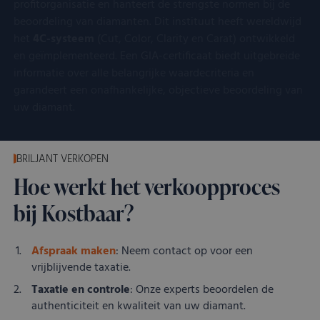
profitorganisatie en hanteert de strengste normen bij de
beoordeling van diamanten. Dit instituut heeft wereldwijd
het
4C-systeem
(Cut, Color, Clarity en Carat) ontwikkeld
en geïmplementeerd. Een GIA-certificaat biedt uitgebreide
informatie over alle belangrijke waardecriteria en
garandeert een onafhankelijke, objectieve beoordeling van
uw diamant.
BRILJANT VERKOPEN
Hoe werkt het verkoopproces
bij Kostbaar?
Afspraak maken
: Neem contact op voor een
vrijblijvende taxatie.
Taxatie en controle
: Onze experts beoordelen de
authenticiteit en kwaliteit van uw diamant.