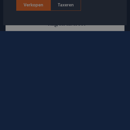
Verkopen
Taxeren
Veilig en discreet
Wij waarborgen uw privacy volledig en bieden een
veilige en persoonlijke dienstverlening op discrete
afspraaklocaties.
Altijd in de omgeving
Verkoop uw kostbaarheden in Amsterdam,
Rotterdam, Utrecht of een van onze andere 30
afspraaklocaties door heel Nederland!