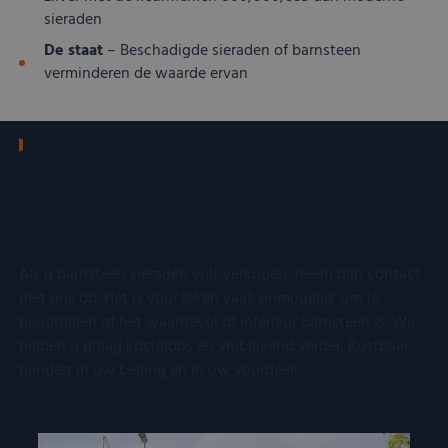
sieraden
De staat
– Beschadigde sieraden of barnsteen
verminderen de waarde ervan
AMBER SIERADEN VERKOPEN
Uw barnsteen verkopen? Wij
helpen u graag
Als u barnsteen sieraden wilt verkopen, neem dan contact
met ons op. Het is voor leken vaak onmogelijk om te
beoordelen of het waardevol of inferieur barnsteen is. Wij
helpen u graag kosteloos en vrijblijvend verder. Kostbaar
handelt in uw belang en in uw voordeel!