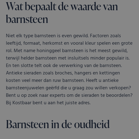
Wat bepaalt de waarde van
corr
VISITOR_PRIVACY_METADATA
YouTube
5 maanden 4
Dez
barnsteen
.youtube.com
weken
word
om 
toe
van 
Niet elk type barnsteen is even gewild. Factoren zoals
en 
voo
leeftijd, formaat, herkomst en vooral kleur spelen een grote
inte
site
rol. Met name honinggeel barnsteen is het meest gewild,
Het 
terwijl helder barnsteen met insluitsels minder populair is.
geg
toe
En ten slotte telt ook de verwerking van de barnsteen.
van
Antieke sieraden zoals broches, hangers en kettingen
met
tot 
kosten veel meer dan ruw barnsteen. Heeft u antieke
priv
inst
barnsteenjuwelen geërfd die u graag zou willen verkopen?
zod
Bent u op zoek naar experts om de sieraden te beoordelen?
voo
wor
Bij Kostbaar bent u aan het juiste adres.
gere
toe
sess
Barnsteen in de oudheid
Aanbieder
/