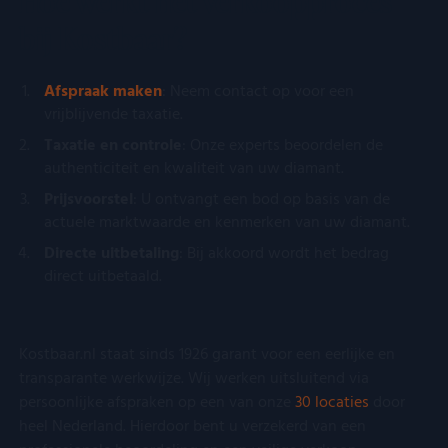
Hoe werkt het verkoopproces
bij Kostbaar?
FPID
Google
1 jaar 1
Deze cookie
.kostbaar.nl
maand
gebruikt om
gedrag en d
voorkeuren 
gebruiker bij
Afspraak maken
: Neem contact op voor een
houden en z
vrijblijvende taxatie.
meer
gepersonali
Taxatie en controle
: Onze experts beoordelen de
ervaring te b
authenticiteit en kwaliteit van uw diamant.
VISITOR_INFO1_LIVE
Google LLC
5 maanden 4
Deze cookie
.youtube.com
weken
door YouTu
Prijsvoorstel
: U ontvangt een bod op basis van de
ingesteld o
actuele marktwaarde en kenmerken van uw diamant.
gebruikersv
bij te houde
Directe uitbetaling
: Bij akkoord wordt het bedrag
YouTube-vide
in sites zijn
direct uitbetaald.
ingesloten; 
ook bepalen
websitebezo
nieuwe of ou
van de YouT
Kostbaar.nl staat sinds 1926 garant voor een eerlijke en
interface geb
transparante werkwijze. Wij werken uitsluitend via
persoonlijke afspraken op een van onze
30 locaties
door
heel Nederland. Hierdoor bent u verzekerd van een