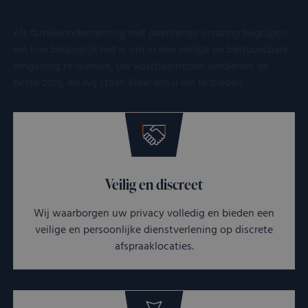
Als familieonderneming met jarenlange ervaring begrijpen
we hoe belangrijk het is om in een veilige en betrouwbare
omgeving te werken. Uw kostbaarheden verdienen de
beste zorg, en wij staan klaar om u die te bieden.
Veilig en discreet
Wij waarborgen uw privacy volledig en bieden een
veilige en persoonlijke dienstverlening op discrete
afspraaklocaties.