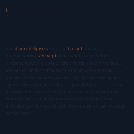
noodzakelijk
ASSCHER DIAMANT VERKOPEN
De invloed van slijpsels op
Functioneel
Niet-geclassificeerd
lichtreflectie
Alle
diamantslijpsels
, of ze nu
briljant
, ovaal,
druppelvormig,
smaragd
of hartvormig zijn, volgen
optische wetten en wiskundige richtlijnen om maximale
Strikt noodzakelijk
Prestatie
Targeting
helderheid en lichtreflectie te bereiken. Modetrends
Functioneel
Niet-geclassificeerd
bepalen welke slijpsels populair zijn. Bij fantasieslijpsels
zijn de eisen minder strikt; de slijper stemt de vorm af op
Strikt noodzakelijke cookies maken de kernfunctionaliteiten van
de website mogelijk, zoals gebruikersaanmelding en
de ruwe steen om verlies te beperken. De contour moet
accountbeheer. De website kan niet goed worden gebruikt
echter in balans blijven, want asymmetrie of te grote
zonder de strikt noodzakelijke cookies.
uitstulpingen kunnen de esthetische waarde van de steen
Aanbieder
/
Naam
Vervaldatum
Oms
verminderen.
Domein
__cf_bm
Cloudflare
29 minuten
Dez
Inc.
55 seconden
word
.kostbaar.nl
om 