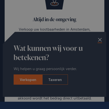
Altijd in de omgeving
Verkoop uw kostbaarheden in Amsterdam,
Rotterdam, Utrecht of een van onze andere 30
afspraaklocaties door heel Nederland!
Wat kunnen wij voor u
betekenen?
Wij helpen u graag persoonlijk verder.
Verkopen
Taxeren
Snelle afhandeling
U ontvangt direct een bod zonder verplichtingen. Bij
akkoord wordt het bedrag direct uitbetaald.