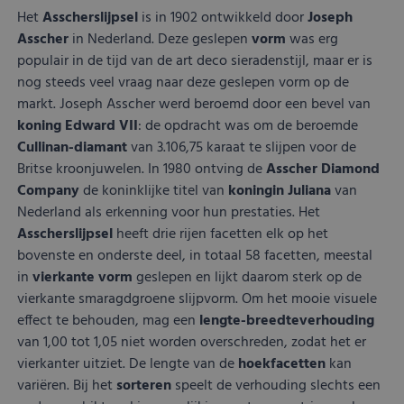
voo
Het
Asscherslijpsel
is in 1902 ontwikkeld door
Joseph
inte
site
Asscher
in Nederland. Deze geslepen
vorm
was erg
Het 
populair in de tijd van de art deco sieradenstijl, maar er is
geg
toe
nog steeds veel vraag naar deze geslepen vorm op de
van
met
markt. Joseph Asscher werd beroemd door een bevel van
tot 
koning Edward VII
: de opdracht was om de beroemde
priv
inst
Cullinan-diamant
van 3.106,75 karaat te slijpen voor de
zod
Britse kroonjuwelen. In 1980 ontving de
Asscher Diamond
voo
wor
Company
de koninklijke titel van
koningin
Juliana
van
gere
toe
Nederland als erkenning voor hun prestaties. Het
sess
Asscherslijpsel
heeft drie rijen facetten elk op het
bovenste en onderste deel, in totaal 58 facetten, meestal
in
vierkante vorm
geslepen en lijkt daarom sterk op de
Aanbieder
/
Naam
Vervaldatum
Omschrijving
vierkante smaragdgroene slijpvorm. Om het mooie visuele
Domein
Aanbieder
/
Naam
Vervaldatum
Omschrijving
Domein
effect te behouden, mag een
lengte-breedteverhouding
Aanbieder
/
Naam
Vervaldatum
Omschrijving
lt_channelflow
.kostbaar.nl
1 jaar
Domein
van 1,00 tot 1,05 niet worden overschreden, zodat het er
FPAU
.kostbaar.nl
2 maanden 4
Dit cookie wordt
Aanbieder
/
Naam
Vervaldatum
Omschrijvin
__Secure-YNID
.youtube.com
5 maanden 4
weken
gebruikt om
_ga_3M45NX1HHV
.kostbaar.nl
1 jaar 1
Deze cookie word
Domein
vierkanter uitziet. De lengte van de
hoekfacetten
kan
weken
gebruikersspecifieke
maand
gebruikt door
variëren. Bij het
sorteren
speelt de verhouding slechts een
informatie op te
Google Analytics
_gcl_au
Google LLC
2 maanden 4
Deze cookie
__Secure-
.youtube.com
5 maanden 4
nemen over welke
om de sessiestat
.kostbaar.nl
weken
ingesteld do