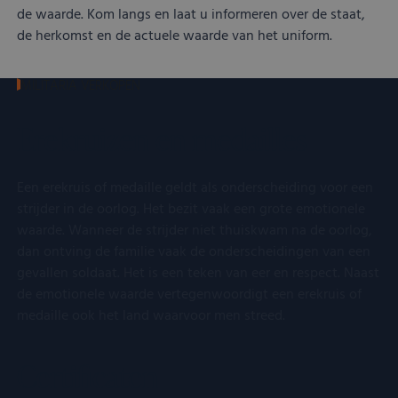
de waarde. Kom langs en laat u informeren over de staat,
de herkomst en de actuele waarde van het uniform.
MILITARIA VERKOPEN
Erekruizen en medailles
Een erekruis of medaille geldt als onderscheiding voor een
strijder in de oorlog. Het bezit vaak een grote emotionele
waarde. Wanneer de strijder niet thuiskwam na de oorlog,
dan ontving de familie vaak de onderscheidingen van een
gevallen soldaat. Het is een teken van eer en respect. Naast
de emotionele waarde vertegenwoordigt een erekruis of
medaille ook het land waarvoor men streed.
Certificaten