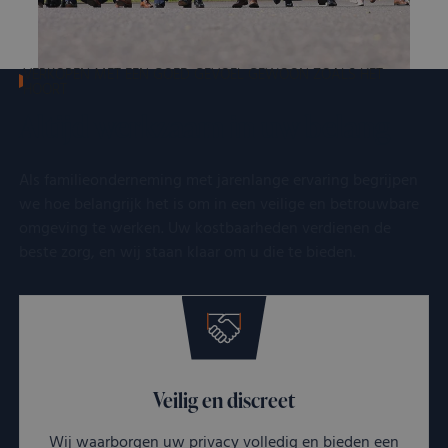
VERKOPEN MET EEN GOED GEVOEL GEWOON ZOALS HET
HOORT
Altijd werkzaam in uw belang
Als familieonderneming met jarenlange ervaring begrijpen
we hoe belangrijk het is om in een veilige en betrouwbare
omgeving te werken. Uw kostbaarheden verdienen de
beste zorg, en wij staan klaar om u die te bieden.
Veilig en discreet
Wij waarborgen uw privacy volledig en bieden een