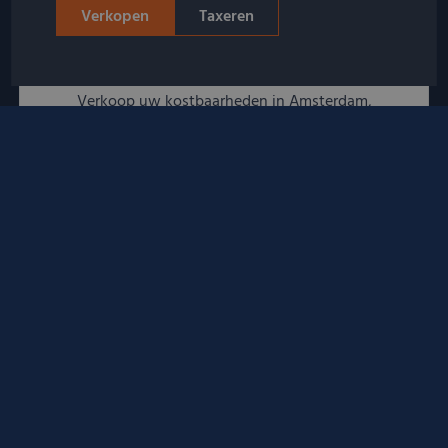
Verkopen
Taxeren
Altijd in de omgeving
Verkoop uw kostbaarheden in Amsterdam,
Rotterdam, Utrecht of een van onze andere 30
afspraaklocaties door heel Nederland!
Snelle afhandeling
U ontvangt direct een bod zonder verplichtingen. Bij
akkoord wordt het bedrag direct uitbetaald.