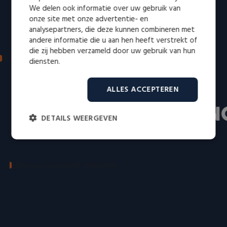
We delen ook informatie over uw gebruik van
onze site met onze advertentie- en
analysepartners, die deze kunnen combineren met
andere informatie die u aan hen heeft verstrekt of
die zij hebben verzameld door uw gebruik van hun
IN DE MEDIA: VERTROUWD EN ERKEND
diensten.
Bekend van radio en televisie
ALLES ACCEPTEREN
DETAILS WEERGEVEN
Strikt
Prestatie
Targeting
noodzakelijk
SMARAGD DIAMANT VERKOPEN
De invloed van slijpsels op
Functioneel
Niet-geclassificeerd
lichtreflectie