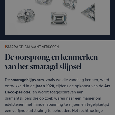
Google Privacy
kostbaar.nl
dagen
word
Policy
door
Scri
serv
coo
van 
ont
coo
van
Scri
noo
corr
SMARAGD DIAMANT VERKOPEN
VISITOR_PRIVACY_METADATA
YouTube
5 maanden 4
Dez
De oorsprong en kenmerken
.youtube.com
weken
word
om 
van het smaragd slijpsel
toe
van 
en 
voo
De
smaragdslijpvorm
, zoals we die vandaag kennen, werd
inte
site
ontwikkeld in de
jaren
1920
, tijdens de opkomst van de
Art
Het 
Deco-periode
, en wordt toegeschreven aan
geg
toe
diamantslijpers die op zoek waren naar een manier om
van
met
edelstenen met minder spanning te slijpen en tegelijkertijd
tot 
een verfijnde uitstraling te behouden. Het rechthoekige
priv
inst