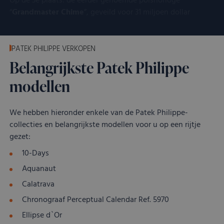
Op de 3e plaats: de eerder genoemde polshorloge
“
Grandmaster Chime
”, geveild voor 31 miljoen dollar
PATEK PHILIPPE VERKOPEN
Belangrijkste Patek Philippe
modellen
We hebben hieronder enkele van de Patek Philippe-
collecties en belangrijkste modellen voor u op een rijtje
gezet:
10-Days
Aquanaut
Calatrava
Chronograaf Perceptual Calendar Ref. 5970
Ellipse d`Or