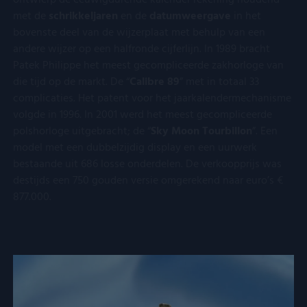
ontwierp de eeuwigdurende kalender rekening houdend
met de
schrikkeljaren
en de
datumweergave
in het
bovenste deel van de wijzerplaat met behulp van een
andere wijzer op een halfronde cijferlijn. In 1989 bracht
Patek Philippe het meest gecompliceerde zakhorloge van
die tijd op de markt. De “
Calibre
89
” met in totaal 33
complicaties. Het patent voor het jaarkalendermechanisme
volgde in 1996. In 2001 werd het meest gecompliceerde
polshorloge uitgebracht; de “
Sky Moon Tourbillon
”. Een
model met een dubbelzijdig display en een uurwerk
bestaande uit 686 losse onderdelen. De verkoopprijs was
destijds een 750 gouden versie omgerekend naar euro’s €
877.000.