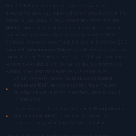
Een Patek Philippe horloge is erg interessant als
investering; absoluut indrukwekkende prijzen worden hier
bereikt bij
verkoop
. In 2002 haalde een Patek Philippe
World Time
een recordprijs van bijna 6 miljoen euro op
een veiling in Genève. Deze recordprijs werd in 2019
opnieuw verbroken door Patek Philippe. In november 2019
werd het “
Grandmaster Chime
” -model verkocht voor het
equivalent van 25 miljoen euro. Patek Philippe is driemaal
vertegenwoordigd in de lijst van de duurste horloges ter
wereld in het mannenmagazine “GQ” vanaf 2020:
Op de 10e plaats: Model ”
Grande Complication
Reference 1518
″, een stalen polshorloge met een
eeuwigdurende kalender, maanfase , geveild voor 11
miljoen dollar
Op de 7e plaats: Pocket watch model “
Henry Graves
Supercomplication
”, in 750 geel goud met 24
complicaties, geveild voor 24 miljoen dollar.