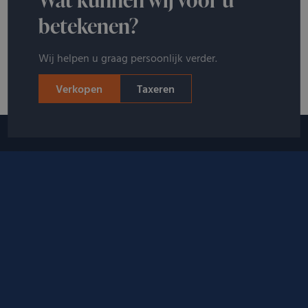
betekenen?
Wij helpen u graag persoonlijk verder.
Verkopen
Taxeren
PATEK PHILIPPE VERKOPEN
Welke merkhorloges kopen wij
nog meer in?
Wilt u uw Patek Philippe verkopen, Cartier verkopen, Patek
Philippe verkopen,
Breitling verkopen
of een ander merk
horloge verkopen
? Kostbaar heeft sinds 1926 haar
handelsrelaties gestaag uitgebreid en staat voortdurend in
contact met gerenommeerde dealers en verzamelaars van
merkhorloges. Gebruik dit in uw voordeel voor uw gratis