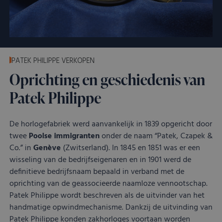
corr
VISITOR_PRIVACY_METADATA
YouTube
5 maanden 4
Dez
.youtube.com
weken
word
om 
toe
van 
en 
PATEK PHILIPPE VERKOPEN
voo
inte
Oprichting en geschiedenis van
site
Het 
Patek Philippe
geg
toe
van
met
De horlogefabriek werd aanvankelijk in 1839 opgericht door
tot 
priv
twee
Poolse immigranten
onder de naam “Patek, Czapek &
inst
zod
Co.” in
Genève
(Zwitserland). In 1845 en 1851 was er een
voo
wisseling van de bedrijfseigenaren en in 1901 werd de
wor
gere
definitieve bedrijfsnaam bepaald in verband met de
toe
oprichting van de geassocieerde naamloze vennootschap.
sess
Patek Philippe wordt beschreven als de uitvinder van het
handmatige opwindmechanisme. Dankzij de uitvinding van
Patek Philippe konden zakhorloges voortaan worden
Aanbieder
/