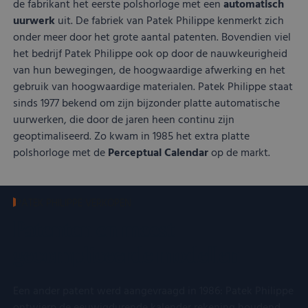
de fabrikant het eerste polshorloge met een
automatisch
uurwerk
uit. De fabriek van Patek Philippe kenmerkt zich
onder meer door het grote aantal patenten. Bovendien viel
het bedrijf Patek Philippe ook op door de nauwkeurigheid
van hun bewegingen, de hoogwaardige afwerking en het
gebruik van hoogwaardige materialen. Patek Philippe staat
sinds 1977 bekend om zijn bijzonder platte automatische
uurwerken, die door de jaren heen continu zijn
geoptimaliseerd. Zo kwam in 1985 het extra platte
polshorloge met de
Perceptual
Calendar
op de markt.
PATEK PHILIPPE VERKOPEN
Patenten en meest
gecompliceerde modellen
Een ander patent werd aangevraagd in 1986: Patek Philippe