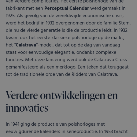
van verdere complicaties. Het eerste polshorloge van de
nieuwe of ou
van de YouT
fabrikant met een
Perceptual Calendar
werd gemaakt in
interface geb
1925. Als gevolg van de wereldwijde economische crisis,
werd het bedrijf in 1932 overgenomen door de familie Stern,
die nu de vierde generatie is die de productie leidt. In 1932
kwam ook het eerste klassieke polshorloge op de markt,
het “
Calatrava
”-model, dat tot op de dag van vandaag
staat voor eenvoudige elegantie, ondanks complexe
functies. Met deze lancering werd ook de Calatrava Cross
gemanifesteerd als een merklogo. Een teken dat teruggaat
tot de traditionele orde van de Ridders van Calatrava.
Verdere ontwikkelingen en
innovaties
In 1941 ging de productie van polshorloges met
eeuwigdurende kalenders in serieproductie. In 1953 bracht