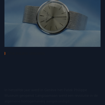
PATEK PHILIPPE VERKOPEN
Patek Philippe en de revolutie
in de horlogemakerij
In hetzelfde jaar werd in Genève het Patek Philippe
Museum geopend. Langzaamaan werd een revolutie in de
algemene horlogemakerij aangekondigd.