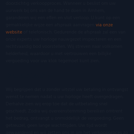
doorzichtig verkoopproces. Wanneer u beslist om uw
toe
van 
uurwerk bij ons van de hand te doen in Arnhem,
en 
garanderen wij een effen en vlot verloop. U kunt op een
voo
inte
gemakkelijke wijze een afspraak aanvragen
via onze
site
Het 
website
of telefonisch. Gedurende de afspraak zal een van
geg
onze experts uw horloge nauwgezet inspecteren en een
toe
van
rechtvaardig bod voorstellen. Wij streven naar volkomen
met
helderheid, waardoor u met vertrouwen een billijke
tot 
priv
vergoeding voor uw klok tegemoet kunt zien.
inst
zod
voo
Directe uitbetaling
wor
gere
toe
Wij begrijpen dat u zonder uitstel uw betaling in ontvangst
sess
wenst te nemen nadat u uw horloge heeft overgedragen.
Derhalve zien wij erop toe dat de uitbetaling snel
geschiedt. Zodra wij overeenstemming bereiken omtrent
Aanbieder
/
Naam
Vervaldatum
Omschrijving
Domein
Aanbieder
/
het bedrag, ontvangt u onmiddellijk de vergoeding. Geen
Naam
Vervaldatum
Omschrijving
Domein
Aanbieder
/
Naam
Vervaldatum
Omschrijving
getreuzel, geen lange wachttijden. Uw tijd wordt
lt_channelflow
.kostbaar.nl
1 jaar
Domein
FPAU
.kostbaar.nl
2 maanden 4
Dit cookie wordt
Aanbieder
/
gewaardeerd en wij zetten ons in om het verkoopproces zo
Naam
Vervaldatum
Omschrijvin