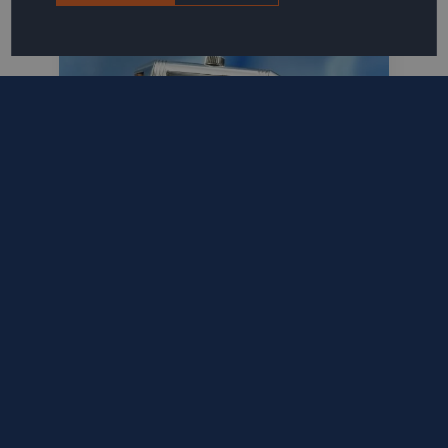
Jaeger LeCoultre