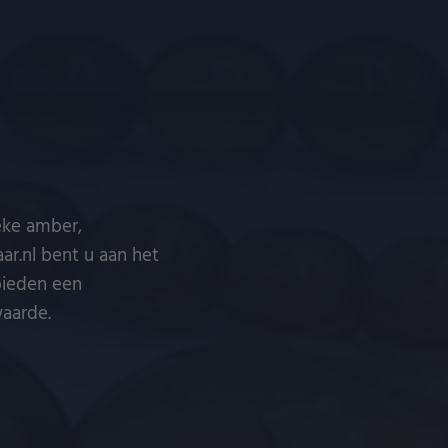
eke amber,
ar.nl bent u aan het
 bieden een
waarde.