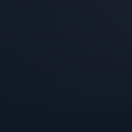
YSC
FPID
VISITOR_INFO1_LIVE