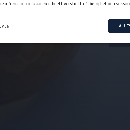
e informatie die u aan hen heeft verstrekt of die zij hebben verza
Wij
ALLE
EVEN
Prestatie
Targeting
Functioneel
rikt noodzakelijk
Prestatie
Targeting
Functioneel
Niet-geclassifice
es maken de kernfunctionaliteiten van de website mogelijk, zoals gebruikersaanmelding en acc
onder de strikt noodzakelijke cookies.
Aanbieder
/
Vervaldatum
Omschrijving
Domein
Cloudflare
29 minuten
Deze cookie wordt gebruikt om ondersche