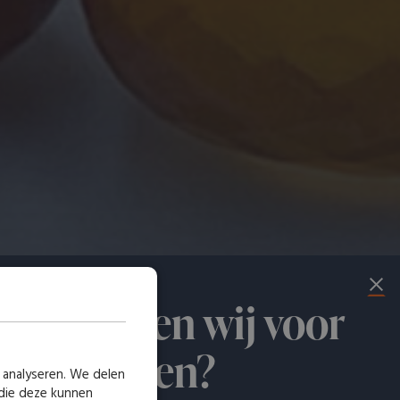
at kunnen wij voor
 betekenen?
 analyseren. We delen
 die deze kunnen