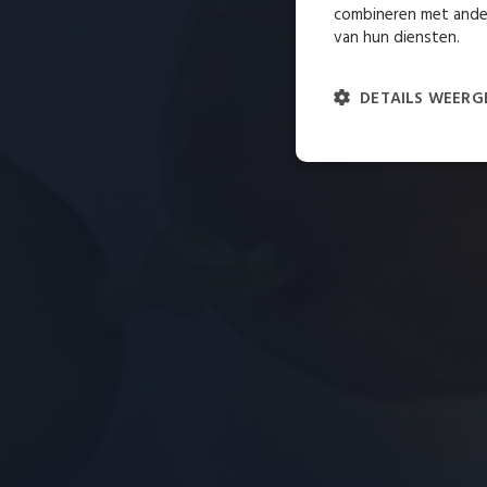
combineren met ander
van hun diensten.
DETAILS WEERG
Strikt
noodzakelijk
St
Strikt noodzakelijke cooki
niet goed worden gebruikt z
Naam
__cf_bm