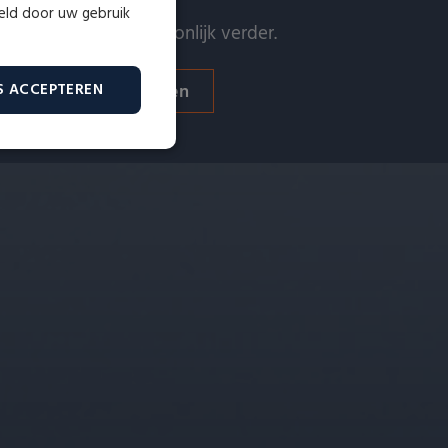
meld door uw gebruik
 helpen u graag persoonlijk verder.
Verkopen
Taxeren
S ACCEPTEREN
Niet-
geclassificeerd
erd
ountbeheer. De website kan
id te maken tussen