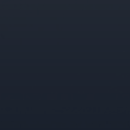
ebsite, om geldige
uik van hun website.
e-Script.com-service
e onthouden. De
oodzakelijk om correct
emming van de
actie met de site op te
toestemming van de
 privacybeleid en
n gerespecteerd in
Omschrijving
e nemen over welke
webpagina aan te
e sessiestatus te
ormatie die de bezoeker
ert informatie uit over
eventuele advertenties
nalytics - wat een
 genoemde website
rkeuren van de website-
 analyseservice van
ren. Het kan ook
ers te onderscheiden
e meten hoe gebruikers
als klant-ID. Het is
ert informatie uit over
 gebruikt om
eventuele advertenties
n voor de
 genoemde website