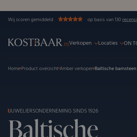
Wij scoren gemiddeld
op basis van 130
recens
Verkopen
Locaties
ON T
Home
Product overzicht
Amber verkopen
Baltische barnstee
JUWELIERSONDERNEMING SINDS 1926
Baltische