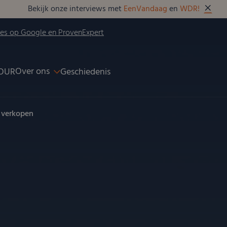
Bekijk onze interviews met
EenVandaag
en
WDR!
ies op Google en ProvenExpert
Over ons
OUR
Geschiedenis
n verkopen